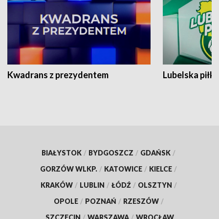
Kwadrans z prezydentem
Lubelska piłk
BIAŁYSTOK
/
BYDGOSZCZ
/
GDAŃSK
/
GORZÓW WLKP.
/
KATOWICE
/
KIELCE
/
KRAKÓW
/
LUBLIN
/
ŁÓDŹ
/
OLSZTYN
/
OPOLE
/
POZNAŃ
/
RZESZÓW
/
SZCZECIN
/
WARSZAWA
/
WROCŁAW