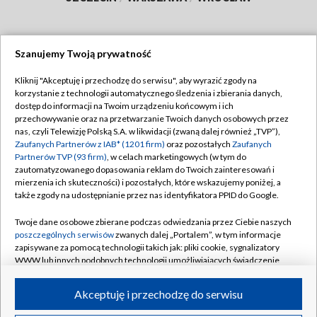
Szanujemy Twoją prywatność
Dołącz do nas:
Kliknij "Akceptuję i przechodzę do serwisu", aby wyrazić zgody na
korzystanie z technologii automatycznego śledzenia i zbierania danych,
TVP
dostęp do informacji na Twoim urządzeniu końcowym i ich
Abonament TVP
przechowywanie oraz na przetwarzanie Twoich danych osobowych przez
Regulamin TVP
nas, czyli Telewizję Polską S.A. w likwidacji (zwaną dalej również „TVP”),
Emisja w TVP
Polityka prywatności
Zaufanych Partnerów z IAB* (1201 firm)
oraz pozostałych
Zaufanych
Partnerów TVP (93 firm)
, w celach marketingowych (w tym do
Centrum informacji TVP
Moje zgody
zautomatyzowanego dopasowania reklam do Twoich zainteresowań i
mierzenia ich skuteczności) i pozostałych, które wskazujemy poniżej, a
Naziemna Telewizja Cyfrowa
Pomoc
także zgody na udostępnianie przez nas identyfikatora PPID do Google.
Sklep TVP
Biuro reklamy
Twoje dane osobowe zbierane podczas odwiedzania przez Ciebie naszych
Rada Programowa
Kontakt
poszczególnych serwisów
zwanych dalej „Portalem”, w tym informacje
zapisywane za pomocą technologii takich jak: pliki cookie, sygnalizatory
System NOS
WWW lub innych podobnych technologii umożliwiających świadczenie
dopasowanych i bezpiecznych usług, personalizację treści oraz reklam,
Informacje o nadawcy
Kanały
udostępnianie funkcji mediów społecznościowych oraz analizowanie
Akceptuję i przechodzę do serwisu
ruchu w Internecie.
Program dla prasy
©2026 Telewizja Polska S.A. w likwidacji