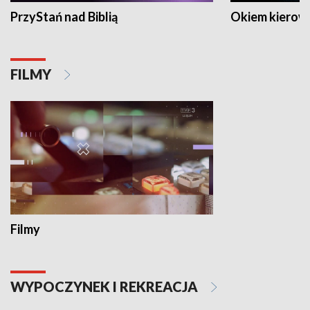
PrzyStań nad Biblią
Okiem kierow
FILMY
Filmy
WYPOCZYNEK I REKREACJA