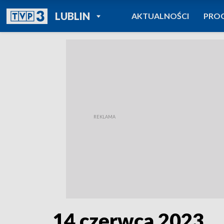
POWRÓT DO
LUBLIN
AKTUALNOŚCI
PRO
TVP REGIONY
14 czerwca 2023