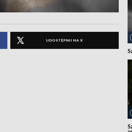
UDOSTĘPNIJ NA X
S
S