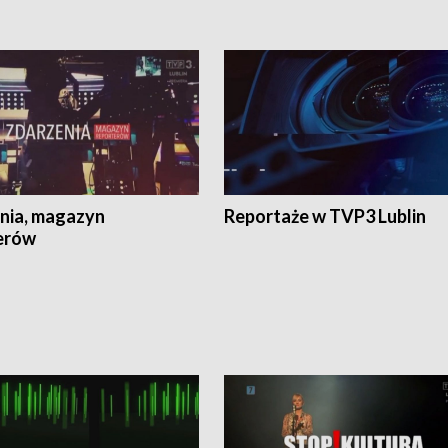
nia, magazyn
Reportaże w TVP3 Lublin
erów