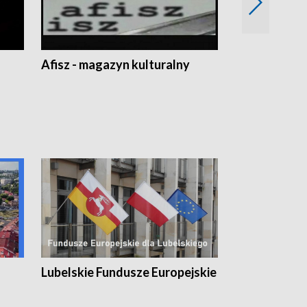
Afisz - magazyn kulturalny
Zobacz, co s
Lubelskie Fundusze Europejskie