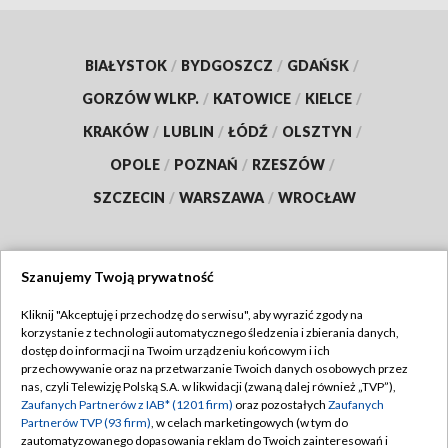
BIAŁYSTOK
/
BYDGOSZCZ
/
GDAŃSK
/
GORZÓW WLKP.
/
KATOWICE
/
KIELCE
/
KRAKÓW
/
LUBLIN
/
ŁÓDŹ
/
OLSZTYN
/
OPOLE
/
POZNAŃ
/
RZESZÓW
/
SZCZECIN
/
WARSZAWA
/
WROCŁAW
Szanujemy Twoją prywatność
Dołącz do nas:
Kliknij "Akceptuję i przechodzę do serwisu", aby wyrazić zgody na
korzystanie z technologii automatycznego śledzenia i zbierania danych,
TVP
dostęp do informacji na Twoim urządzeniu końcowym i ich
Abonament TVP
przechowywanie oraz na przetwarzanie Twoich danych osobowych przez
Regulamin TVP
nas, czyli Telewizję Polską S.A. w likwidacji (zwaną dalej również „TVP”),
Emisja w TVP
Polityka prywatności
Zaufanych Partnerów z IAB* (1201 firm)
oraz pozostałych
Zaufanych
Partnerów TVP (93 firm)
, w celach marketingowych (w tym do
Centrum informacji TVP
Moje zgody
zautomatyzowanego dopasowania reklam do Twoich zainteresowań i