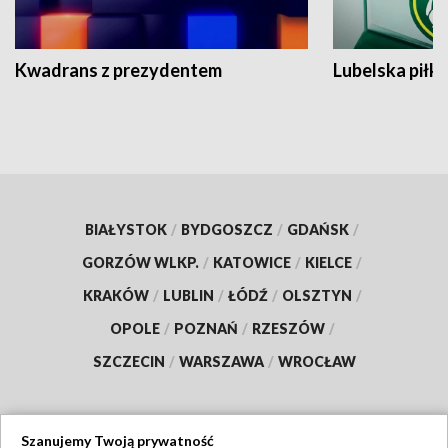
Kwadrans z prezydentem
Lubelska piłk
BIAŁYSTOK
/
BYDGOSZCZ
/
GDAŃSK
/
GORZÓW WLKP.
/
KATOWICE
/
KIELCE
/
KRAKÓW
/
LUBLIN
/
ŁÓDŹ
/
OLSZTYN
/
OPOLE
/
POZNAŃ
/
RZESZÓW
/
SZCZECIN
/
WARSZAWA
/
WROCŁAW
Szanujemy Twoją prywatność