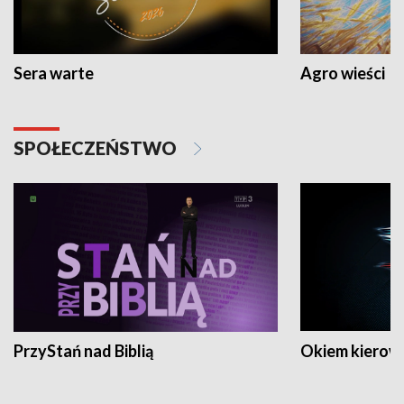
Sera warte
Agro wieści
SPOŁECZEŃSTWO
PrzyStań nad Biblią
Okiem kierow