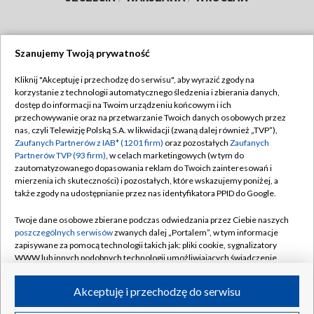
Szanujemy Twoją prywatność
Dołącz do nas:
Kliknij "Akceptuję i przechodzę do serwisu", aby wyrazić zgody na
korzystanie z technologii automatycznego śledzenia i zbierania danych,
TVP
dostęp do informacji na Twoim urządzeniu końcowym i ich
Abonament TVP
przechowywanie oraz na przetwarzanie Twoich danych osobowych przez
Regulamin TVP
nas, czyli Telewizję Polską S.A. w likwidacji (zwaną dalej również „TVP”),
Emisja w TVP
Polityka prywatności
Zaufanych Partnerów z IAB* (1201 firm)
oraz pozostałych
Zaufanych
Partnerów TVP (93 firm)
, w celach marketingowych (w tym do
Centrum informacji TVP
Moje zgody
zautomatyzowanego dopasowania reklam do Twoich zainteresowań i
mierzenia ich skuteczności) i pozostałych, które wskazujemy poniżej, a
Naziemna Telewizja Cyfrowa
Pomoc
także zgody na udostępnianie przez nas identyfikatora PPID do Google.
Sklep TVP
Biuro reklamy
Twoje dane osobowe zbierane podczas odwiedzania przez Ciebie naszych
Rada Programowa
Kontakt
poszczególnych serwisów
zwanych dalej „Portalem”, w tym informacje
zapisywane za pomocą technologii takich jak: pliki cookie, sygnalizatory
System NOS
WWW lub innych podobnych technologii umożliwiających świadczenie
dopasowanych i bezpiecznych usług, personalizację treści oraz reklam,
Informacje o nadawcy
Kanały
udostępnianie funkcji mediów społecznościowych oraz analizowanie
Akceptuję i przechodzę do serwisu
ruchu w Internecie.
Program dla prasy
©2026 Telewizja Polska S.A. w likwidacji