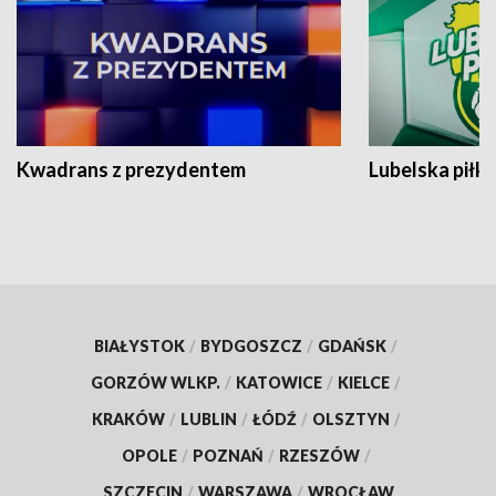
Kwadrans z prezydentem
Lubelska piłk
BIAŁYSTOK
/
BYDGOSZCZ
/
GDAŃSK
/
GORZÓW WLKP.
/
KATOWICE
/
KIELCE
/
KRAKÓW
/
LUBLIN
/
ŁÓDŹ
/
OLSZTYN
/
OPOLE
/
POZNAŃ
/
RZESZÓW
/
SZCZECIN
/
WARSZAWA
/
WROCŁAW