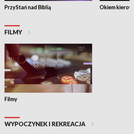
PrzyStań nad Biblią
Okiem kierow
FILMY
Filmy
WYPOCZYNEK I REKREACJA