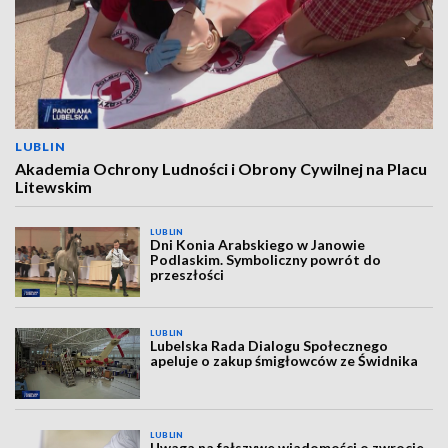
LUBLIN
Akademia Ochrony Ludności i Obrony Cywilnej na Placu
Litewskim
LUBLIN
Dni Konia Arabskiego w Janowie
Podlaskim. Symboliczny powrót do
przeszłości
LUBLIN
Lubelska Rada Dialogu Społecznego
apeluje o zakup śmigłowców ze Świdnika
LUBLIN
Uwaga na fałszywe wiadomości o zwrocie