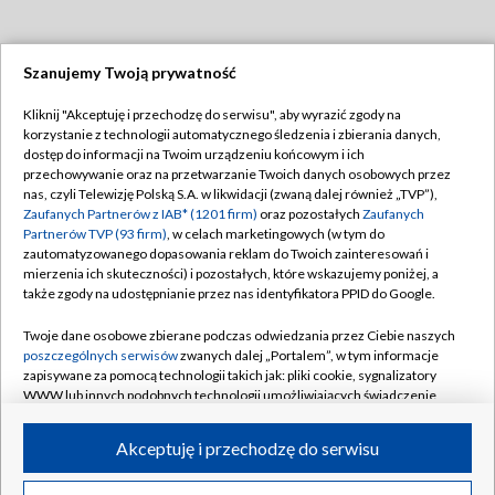
Szanujemy Twoją prywatność
Dołącz do nas:
Kliknij "Akceptuję i przechodzę do serwisu", aby wyrazić zgody na
korzystanie z technologii automatycznego śledzenia i zbierania danych,
TVP
dostęp do informacji na Twoim urządzeniu końcowym i ich
Abonament TVP
przechowywanie oraz na przetwarzanie Twoich danych osobowych przez
Regulamin TVP
nas, czyli Telewizję Polską S.A. w likwidacji (zwaną dalej również „TVP”),
Emisja w TVP
Polityka prywatności
Zaufanych Partnerów z IAB* (1201 firm)
oraz pozostałych
Zaufanych
Partnerów TVP (93 firm)
, w celach marketingowych (w tym do
Centrum informacji TVP
Moje zgody
zautomatyzowanego dopasowania reklam do Twoich zainteresowań i
mierzenia ich skuteczności) i pozostałych, które wskazujemy poniżej, a
Naziemna Telewizja Cyfrowa
Pomoc
także zgody na udostępnianie przez nas identyfikatora PPID do Google.
Sklep TVP
Biuro reklamy
Twoje dane osobowe zbierane podczas odwiedzania przez Ciebie naszych
Rada Programowa
Kontakt
poszczególnych serwisów
zwanych dalej „Portalem”, w tym informacje
zapisywane za pomocą technologii takich jak: pliki cookie, sygnalizatory
System NOS
WWW lub innych podobnych technologii umożliwiających świadczenie
dopasowanych i bezpiecznych usług, personalizację treści oraz reklam,
Informacje o nadawcy
Kanały
udostępnianie funkcji mediów społecznościowych oraz analizowanie
Akceptuję i przechodzę do serwisu
ruchu w Internecie.
Program dla prasy
©2026 Telewizja Polska S.A. w likwidacji
Biuro Reklamy