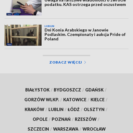
podatku. KAS ostrzega przed oszustwem
LUBLIN
Dni Konia Arabskiego w Janowie
Podlaskim. Czempionaty i aukcja Pride of
Poland
ZOBACZ WIĘCEJ
BIAŁYSTOK
/
BYDGOSZCZ
/
GDAŃSK
/
GORZÓW WLKP.
/
KATOWICE
/
KIELCE
/
KRAKÓW
/
LUBLIN
/
ŁÓDŹ
/
OLSZTYN
/
OPOLE
/
POZNAŃ
/
RZESZÓW
/
SZCZECIN
/
WARSZAWA
/
WROCŁAW