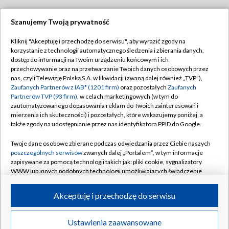
Szanujemy Twoją prywatność
Dołącz do nas:
Kliknij "Akceptuję i przechodzę do serwisu", aby wyrazić zgody na
korzystanie z technologii automatycznego śledzenia i zbierania danych,
TVP
dostęp do informacji na Twoim urządzeniu końcowym i ich
Abonament TVP
przechowywanie oraz na przetwarzanie Twoich danych osobowych przez
Regulamin TVP
nas, czyli Telewizję Polską S.A. w likwidacji (zwaną dalej również „TVP”),
Emisja w TVP
Polityka prywatności
Zaufanych Partnerów z IAB* (1201 firm)
oraz pozostałych
Zaufanych
Partnerów TVP (93 firm)
, w celach marketingowych (w tym do
Centrum informacji TVP
Moje zgody
zautomatyzowanego dopasowania reklam do Twoich zainteresowań i
mierzenia ich skuteczności) i pozostałych, które wskazujemy poniżej, a
Naziemna Telewizja Cyfrowa
Pomoc
także zgody na udostępnianie przez nas identyfikatora PPID do Google.
Sklep TVP
Biuro reklamy
Twoje dane osobowe zbierane podczas odwiedzania przez Ciebie naszych
Rada Programowa
Kontakt
poszczególnych serwisów
zwanych dalej „Portalem”, w tym informacje
zapisywane za pomocą technologii takich jak: pliki cookie, sygnalizatory
System NOS
WWW lub innych podobnych technologii umożliwiających świadczenie
dopasowanych i bezpiecznych usług, personalizację treści oraz reklam,
Informacje o nadawcy
Kanały
udostępnianie funkcji mediów społecznościowych oraz analizowanie
Akceptuję i przechodzę do serwisu
ruchu w Internecie.
Program dla prasy
©2026 Telewizja Polska S.A. w likwidacji
Biuro Reklamy
Twoje dane osobowe zbierane podczas odwiedzania przez Ciebie
Ustawienia zaawansowane
poszczególnych serwisów
na Portalu, takie jak adresy IP, identyfikatory