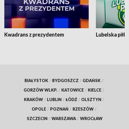
Kwadrans z prezydentem
Lubelska piłk
BIAŁYSTOK
/
BYDGOSZCZ
/
GDAŃSK
/
GORZÓW WLKP.
/
KATOWICE
/
KIELCE
/
KRAKÓW
/
LUBLIN
/
ŁÓDŹ
/
OLSZTYN
/
OPOLE
/
POZNAŃ
/
RZESZÓW
/
SZCZECIN
/
WARSZAWA
/
WROCŁAW