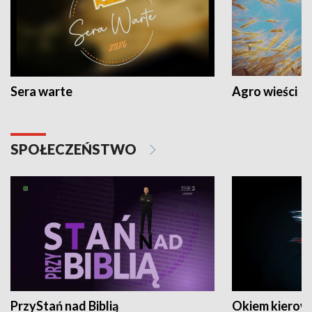
Sera warte
Agro wieści
SPOŁECZEŃSTWO
PrzyStań nad Biblią
Okiem kierow