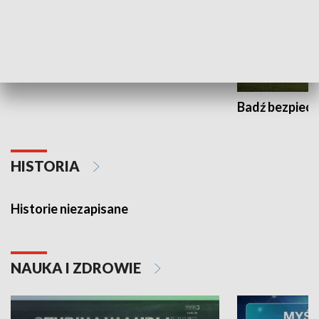
Wojewódzki Urząd Pracy –
Fundusze Europejskie dla
Lubelskiego
Badź bezpiecz
HISTORIA
Historie niezapisane
NAUKA I ZDROWIE