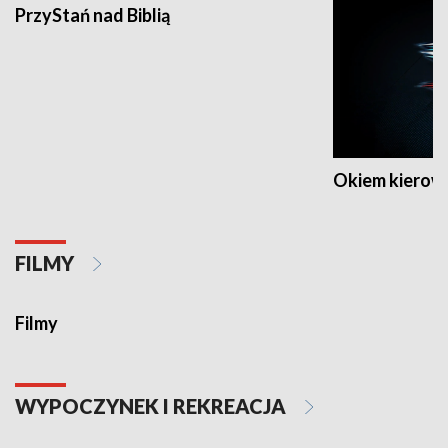
PrzyStań nad Biblią
Okiem kierow
FILMY
Filmy
WYPOCZYNEK I REKREACJA