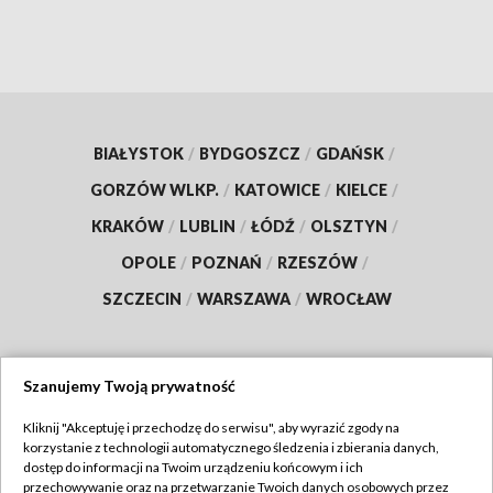
BIAŁYSTOK
/
BYDGOSZCZ
/
GDAŃSK
/
GORZÓW WLKP.
/
KATOWICE
/
KIELCE
/
KRAKÓW
/
LUBLIN
/
ŁÓDŹ
/
OLSZTYN
/
OPOLE
/
POZNAŃ
/
RZESZÓW
/
SZCZECIN
/
WARSZAWA
/
WROCŁAW
Szanujemy Twoją prywatność
Dołącz do nas:
Kliknij "Akceptuję i przechodzę do serwisu", aby wyrazić zgody na
korzystanie z technologii automatycznego śledzenia i zbierania danych,
TVP
dostęp do informacji na Twoim urządzeniu końcowym i ich
Abonament TVP
przechowywanie oraz na przetwarzanie Twoich danych osobowych przez