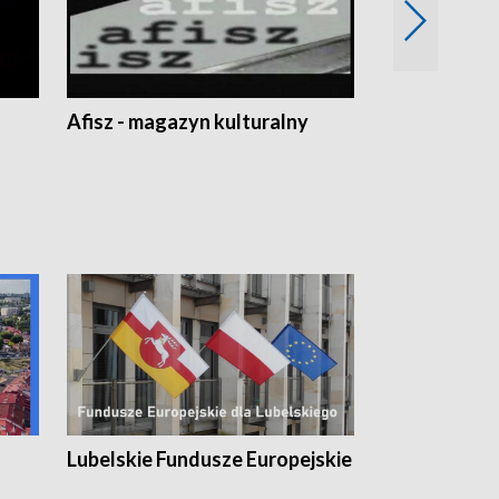
Afisz - magazyn kulturalny
Zobacz, co s
Lubelskie Fundusze Europejskie