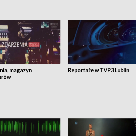
nia, magazyn
Reportaże w TVP3 Lublin
erów