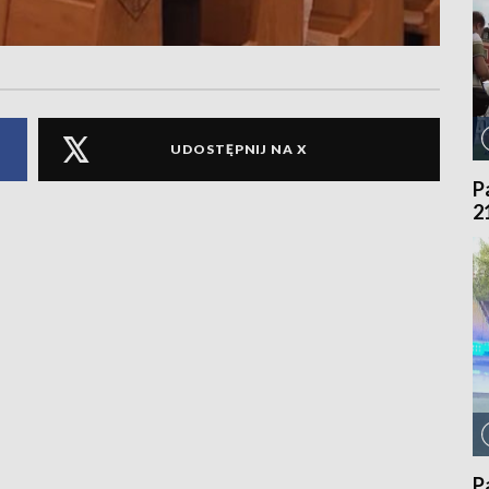
UDOSTĘPNIJ NA X
P
2
P