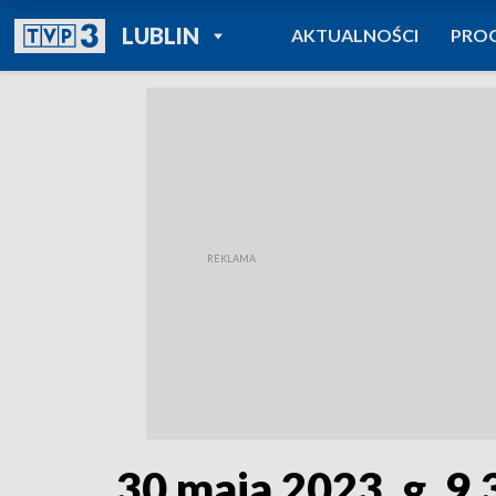
POWRÓT DO
LUBLIN
AKTUALNOŚCI
PRO
TVP REGIONY
30 maja 2023, g. 9.