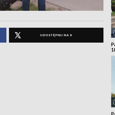
UDOSTĘPNIJ NA X
P
1
P