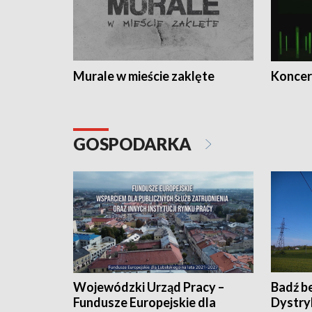
Murale w mieście zaklęte
Koncer
GOSPODARKA
Wojewódzki Urząd Pracy –
Badź b
Fundusze Europejskie dla
Dystry