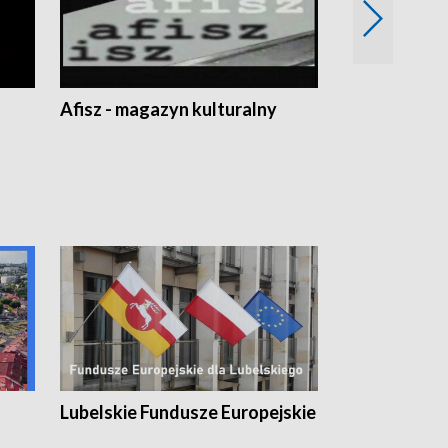
Afisz - magazyn kulturalny
Zobacz, co s
Lubelskie Fundusze Europejskie