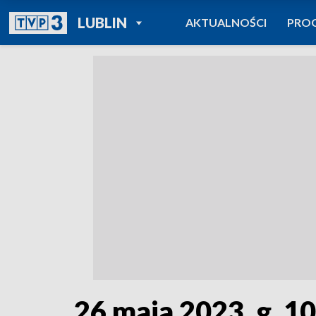
POWRÓT DO
LUBLIN
AKTUALNOŚCI
PRO
TVP REGIONY
26 maja 2023, g. 1