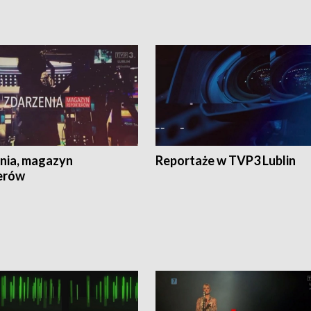
nia, magazyn
Reportaże w TVP3 Lublin
erów