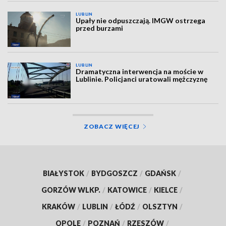
LUBLIN
Upały nie odpuszczają. IMGW ostrzega
przed burzami
LUBLIN
Dramatyczna interwencja na moście w
Lublinie. Policjanci uratowali mężczyznę
ZOBACZ WIĘCEJ
BIAŁYSTOK
/
BYDGOSZCZ
/
GDAŃSK
/
GORZÓW WLKP.
/
KATOWICE
/
KIELCE
/
KRAKÓW
/
LUBLIN
/
ŁÓDŹ
/
OLSZTYN
/
OPOLE
/
POZNAŃ
/
RZESZÓW
/