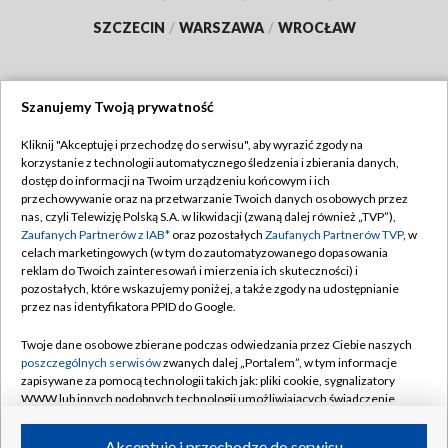
SZCZECIN
/
WARSZAWA
/
WROCŁAW
Szanujemy Twoją prywatność
Dołącz do nas:
Kliknij "Akceptuję i przechodzę do serwisu", aby wyrazić zgody na
korzystanie z technologii automatycznego śledzenia i zbierania danych,
TVP
dostęp do informacji na Twoim urządzeniu końcowym i ich
Abonament TVP
przechowywanie oraz na przetwarzanie Twoich danych osobowych przez
Regulamin TVP
nas, czyli Telewizję Polską S.A. w likwidacji (zwaną dalej również „TVP”),
Emisja w TVP
Polityka prywatności
Zaufanych Partnerów z IAB*
oraz pozostałych
Zaufanych Partnerów TVP
, w
celach marketingowych (w tym do zautomatyzowanego dopasowania
Centrum informacji TVP
Moje zgody
reklam do Twoich zainteresowań i mierzenia ich skuteczności) i
pozostałych, które wskazujemy poniżej, a także zgody na udostępnianie
Naziemna Telewizja Cyfrowa
Pomoc
przez nas identyfikatora PPID do Google.
Sklep TVP
Biuro reklamy
Twoje dane osobowe zbierane podczas odwiedzania przez Ciebie naszych
Rada Programowa
Kontakt
poszczególnych serwisów
zwanych dalej „Portalem”, w tym informacje
zapisywane za pomocą technologii takich jak: pliki cookie, sygnalizatory
System NOS
WWW lub innych podobnych technologii umożliwiających świadczenie
dopasowanych i bezpiecznych usług, personalizację treści oraz reklam,
Informacje o nadawcy
Kanały
udostępnianie funkcji mediów społecznościowych oraz analizowanie
Akceptuję i przechodzę do serwisu