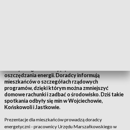
Dzięki rządowym programom można zmniejszyć domowe rachunki
W całym regionie trwają spotkania na temat
oszczędzania energii. Doradcy informują
mieszkańców o szczegółach rządowych
programów, dzięki którym można zmniejszyć
domowe rachunki i zadbać o środowisko. Dziś takie
spotkania odbyły się min w Wojciechowie,
Końskowoli i Jastkowie.
Prezentacje dla mieszkańców prowadzą doradcy
energetyczni - pracownicy Urzędu Marszałkowskiego w