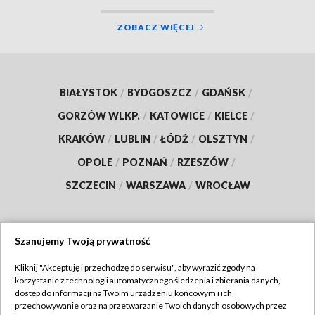
ZOBACZ WIĘCEJ
BIAŁYSTOK
/
BYDGOSZCZ
/
GDAŃSK
/
GORZÓW WLKP.
/
KATOWICE
/
KIELCE
/
KRAKÓW
/
LUBLIN
/
ŁÓDŹ
/
OLSZTYN
/
OPOLE
/
POZNAŃ
/
RZESZÓW
/
SZCZECIN
/
WARSZAWA
/
WROCŁAW
Szanujemy Twoją prywatność
Dołącz do nas:
Kliknij "Akceptuję i przechodzę do serwisu", aby wyrazić zgody na
korzystanie z technologii automatycznego śledzenia i zbierania danych,
TVP
dostęp do informacji na Twoim urządzeniu końcowym i ich
Abonament TVP
przechowywanie oraz na przetwarzanie Twoich danych osobowych przez
Regulamin TVP