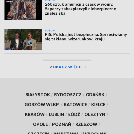
LUBLIN
260 sztuk amunicji z czasów wojny.
Saperzy zabezpieczyli niebezpieczne
znaleziska
LUBLIN
PiS: Polska jest bezpieczna. Sprzeciwiamy
się takiemu wizerunkowi kraju
ZOBACZ WIĘCEJ
BIAŁYSTOK
/
BYDGOSZCZ
/
GDAŃSK
/
GORZÓW WLKP.
/
KATOWICE
/
KIELCE
/
KRAKÓW
/
LUBLIN
/
ŁÓDŹ
/
OLSZTYN
/
OPOLE
/
POZNAŃ
/
RZESZÓW
/