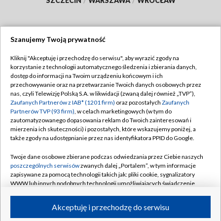
SZCZECIN
/
WARSZAWA
/
WROCŁAW
Szanujemy Twoją prywatność
Dołącz do nas:
Kliknij "Akceptuję i przechodzę do serwisu", aby wyrazić zgody na
korzystanie z technologii automatycznego śledzenia i zbierania danych,
TVP
dostęp do informacji na Twoim urządzeniu końcowym i ich
Abonament TVP
przechowywanie oraz na przetwarzanie Twoich danych osobowych przez
Regulamin TVP
nas, czyli Telewizję Polską S.A. w likwidacji (zwaną dalej również „TVP”),
Emisja w TVP
Polityka prywatności
Zaufanych Partnerów z IAB* (1201 firm)
oraz pozostałych
Zaufanych
Partnerów TVP (93 firm)
, w celach marketingowych (w tym do
Centrum informacji TVP
Moje zgody
zautomatyzowanego dopasowania reklam do Twoich zainteresowań i
mierzenia ich skuteczności) i pozostałych, które wskazujemy poniżej, a
Naziemna Telewizja Cyfrowa
Pomoc
także zgody na udostępnianie przez nas identyfikatora PPID do Google.
Sklep TVP
Biuro reklamy
Twoje dane osobowe zbierane podczas odwiedzania przez Ciebie naszych
Rada Programowa
Kontakt
poszczególnych serwisów
zwanych dalej „Portalem”, w tym informacje
zapisywane za pomocą technologii takich jak: pliki cookie, sygnalizatory
System NOS
WWW lub innych podobnych technologii umożliwiających świadczenie
dopasowanych i bezpiecznych usług, personalizację treści oraz reklam,
Informacje o nadawcy
Kanały
udostępnianie funkcji mediów społecznościowych oraz analizowanie
Akceptuję i przechodzę do serwisu
ruchu w Internecie.
Program dla prasy