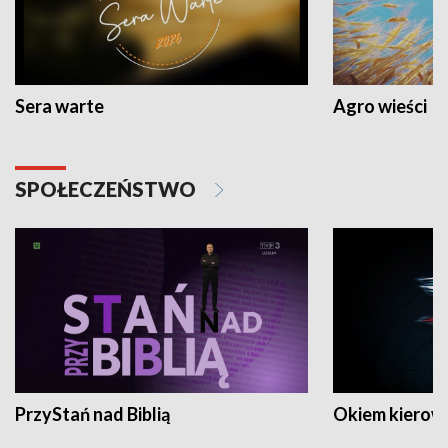
Sera warte
Agro wieści
SPOŁECZEŃSTWO
PrzyStań nad Biblią
Okiem kierow