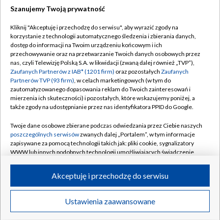
Szanujemy Twoją prywatność
Dołącz do nas:
Kliknij "Akceptuję i przechodzę do serwisu", aby wyrazić zgody na
korzystanie z technologii automatycznego śledzenia i zbierania danych,
TVP
dostęp do informacji na Twoim urządzeniu końcowym i ich
Abonament TVP
przechowywanie oraz na przetwarzanie Twoich danych osobowych przez
Regulamin TVP
nas, czyli Telewizję Polską S.A. w likwidacji (zwaną dalej również „TVP”),
Emisja w TVP
Polityka prywatności
Zaufanych Partnerów z IAB* (1201 firm)
oraz pozostałych
Zaufanych
Partnerów TVP (93 firm)
, w celach marketingowych (w tym do
Centrum informacji TVP
Moje zgody
zautomatyzowanego dopasowania reklam do Twoich zainteresowań i
mierzenia ich skuteczności) i pozostałych, które wskazujemy poniżej, a
Naziemna Telewizja Cyfrowa
Pomoc
także zgody na udostępnianie przez nas identyfikatora PPID do Google.
Sklep TVP
Biuro reklamy
Twoje dane osobowe zbierane podczas odwiedzania przez Ciebie naszych
Rada Programowa
Kontakt
poszczególnych serwisów
zwanych dalej „Portalem”, w tym informacje
zapisywane za pomocą technologii takich jak: pliki cookie, sygnalizatory
System NOS
WWW lub innych podobnych technologii umożliwiających świadczenie
dopasowanych i bezpiecznych usług, personalizację treści oraz reklam,
Informacje o nadawcy
Kanały
udostępnianie funkcji mediów społecznościowych oraz analizowanie
Akceptuję i przechodzę do serwisu
ruchu w Internecie.
Program dla prasy
©2026 Telewizja Polska S.A. w likwidacji
Biuro Reklamy
Twoje dane osobowe zbierane podczas odwiedzania przez Ciebie
Ustawienia zaawansowane
poszczególnych serwisów
na Portalu, takie jak adresy IP, identyfikatory
Ogłoszenie przetargowe
Twoich urządzeń końcowych i identyfikatory plików cookie, informacje o