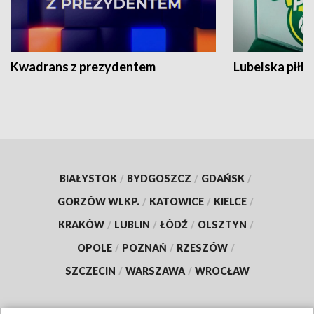
Kwadrans z prezydentem
Lubelska piłk
BIAŁYSTOK
/
BYDGOSZCZ
/
GDAŃSK
/
GORZÓW WLKP.
/
KATOWICE
/
KIELCE
/
KRAKÓW
/
LUBLIN
/
ŁÓDŹ
/
OLSZTYN
/
OPOLE
/
POZNAŃ
/
RZESZÓW
/
SZCZECIN
/
WARSZAWA
/
WROCŁAW