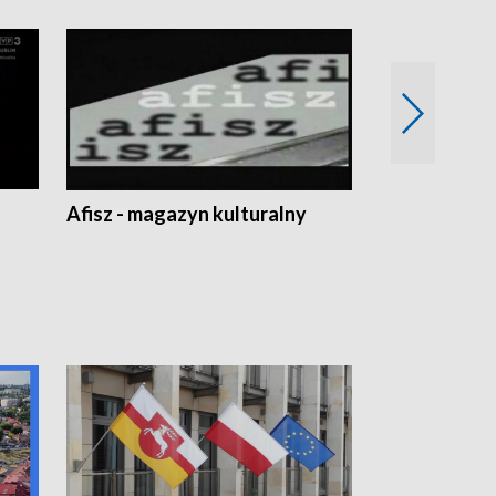
Afisz - magazyn kulturalny
Zobacz, co s