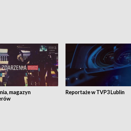
nia, magazyn
Reportaże w TVP3 Lublin
erów