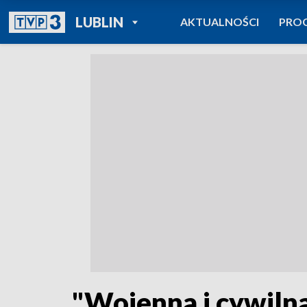
POWRÓT DO
LUBLIN
AKTUALNOŚCI
PRO
TVP REGIONY
"Wojenna i cywilna