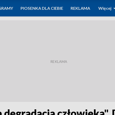
GRAMY
PIOSENKA DLA CIEBIE
REKLAMA
Więcej
 degradacja człowieka". 