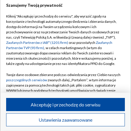
Szanujemy Twoją prywatność
Dołącz do nas:
Kliknij "Akceptuję i przechodzę do serwisu", aby wyrazić zgody na
korzystanie z technologii automatycznego śledzenia i zbierania danych,
TVP
dostęp do informacji na Twoim urządzeniu końcowym i ich
Abonament TVP
przechowywanie oraz na przetwarzanie Twoich danych osobowych przez
Regulamin TVP
nas, czyli Telewizję Polską S.A. w likwidacji (zwaną dalej również „TVP”),
Emisja w TVP
Polityka prywatności
Zaufanych Partnerów z IAB* (1201 firm)
oraz pozostałych
Zaufanych
Partnerów TVP (93 firm)
, w celach marketingowych (w tym do
Centrum informacji TVP
Moje zgody
zautomatyzowanego dopasowania reklam do Twoich zainteresowań i
mierzenia ich skuteczności) i pozostałych, które wskazujemy poniżej, a
Naziemna Telewizja Cyfrowa
Pomoc
także zgody na udostępnianie przez nas identyfikatora PPID do Google.
Sklep TVP
Biuro reklamy
Twoje dane osobowe zbierane podczas odwiedzania przez Ciebie naszych
Rada Programowa
Kontakt
poszczególnych serwisów
zwanych dalej „Portalem”, w tym informacje
zapisywane za pomocą technologii takich jak: pliki cookie, sygnalizatory
System NOS
WWW lub innych podobnych technologii umożliwiających świadczenie
dopasowanych i bezpiecznych usług, personalizację treści oraz reklam,
Informacje o nadawcy
Kanały
udostępnianie funkcji mediów społecznościowych oraz analizowanie
Akceptuję i przechodzę do serwisu
ruchu w Internecie.
Program dla prasy
©2026 Telewizja Polska S.A. w likwidacji
Biuro Reklamy
Twoje dane osobowe zbierane podczas odwiedzania przez Ciebie
Ustawienia zaawansowane
poszczególnych serwisów
na Portalu, takie jak adresy IP, identyfikatory
Ogłoszenie przetargowe
Twoich urządzeń końcowych i identyfikatory plików cookie, informacje o