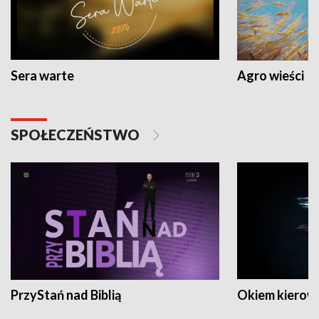
Sera warte
Agro wieści
SPOŁECZEŃSTWO
PrzyStań nad Biblią
Okiem kierow