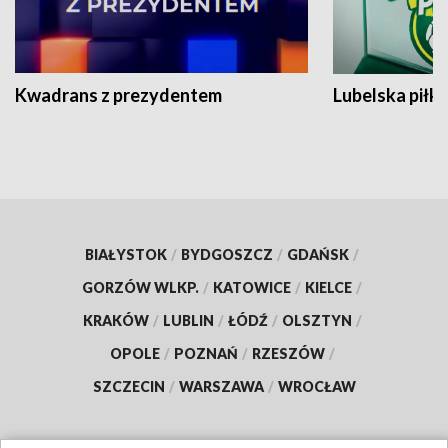
Kwadrans z prezydentem
Lubelska piłk
BIAŁYSTOK
/
BYDGOSZCZ
/
GDAŃSK
/
GORZÓW WLKP.
/
KATOWICE
/
KIELCE
/
KRAKÓW
/
LUBLIN
/
ŁÓDŹ
/
OLSZTYN
/
OPOLE
/
POZNAŃ
/
RZESZÓW
/
SZCZECIN
/
WARSZAWA
/
WROCŁAW