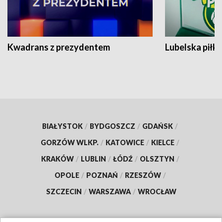
Kwadrans z prezydentem
Lubelska piłk
BIAŁYSTOK
/
BYDGOSZCZ
/
GDAŃSK
/
GORZÓW WLKP.
/
KATOWICE
/
KIELCE
/
KRAKÓW
/
LUBLIN
/
ŁÓDŹ
/
OLSZTYN
/
OPOLE
/
POZNAŃ
/
RZESZÓW
/
SZCZECIN
/
WARSZAWA
/
WROCŁAW