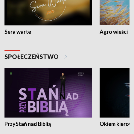
Sera warte
Agro wieści
SPOŁECZEŃSTWO
PrzyStań nad Biblią
Okiem kierow