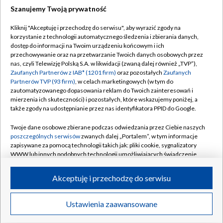
Szanujemy Twoją prywatność
Dołącz do nas:
Kliknij "Akceptuję i przechodzę do serwisu", aby wyrazić zgody na
korzystanie z technologii automatycznego śledzenia i zbierania danych,
TVP
dostęp do informacji na Twoim urządzeniu końcowym i ich
Abonament TVP
przechowywanie oraz na przetwarzanie Twoich danych osobowych przez
Regulamin TVP
nas, czyli Telewizję Polską S.A. w likwidacji (zwaną dalej również „TVP”),
Emisja w TVP
Polityka prywatności
Zaufanych Partnerów z IAB* (1201 firm)
oraz pozostałych
Zaufanych
Partnerów TVP (93 firm)
, w celach marketingowych (w tym do
Centrum informacji TVP
Moje zgody
zautomatyzowanego dopasowania reklam do Twoich zainteresowań i
mierzenia ich skuteczności) i pozostałych, które wskazujemy poniżej, a
Naziemna Telewizja Cyfrowa
Pomoc
także zgody na udostępnianie przez nas identyfikatora PPID do Google.
Sklep TVP
Biuro reklamy
Twoje dane osobowe zbierane podczas odwiedzania przez Ciebie naszych
Rada Programowa
Kontakt
poszczególnych serwisów
zwanych dalej „Portalem”, w tym informacje
zapisywane za pomocą technologii takich jak: pliki cookie, sygnalizatory
System NOS
WWW lub innych podobnych technologii umożliwiających świadczenie
dopasowanych i bezpiecznych usług, personalizację treści oraz reklam,
Informacje o nadawcy
Kanały
udostępnianie funkcji mediów społecznościowych oraz analizowanie
Akceptuję i przechodzę do serwisu
ruchu w Internecie.
Program dla prasy
©2026 Telewizja Polska S.A. w likwidacji
Biuro Reklamy
Twoje dane osobowe zbierane podczas odwiedzania przez Ciebie
Ustawienia zaawansowane
poszczególnych serwisów
na Portalu, takie jak adresy IP, identyfikatory
Ogłoszenie przetargowe
Twoich urządzeń końcowych i identyfikatory plików cookie, informacje o