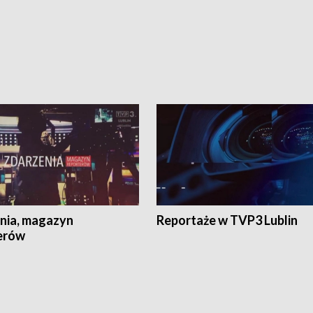
nia, magazyn
Reportaże w TVP3 Lublin
erów