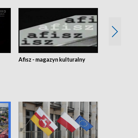
Afisz - magazyn kulturalny
Zobacz, co s