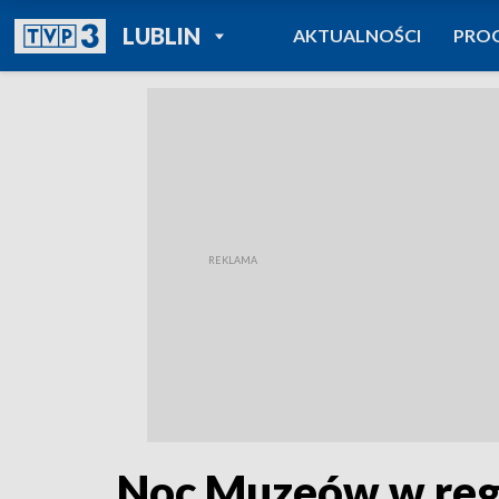
POWRÓT DO
LUBLIN
AKTUALNOŚCI
PRO
TVP REGIONY
Noc Muzeów w regi