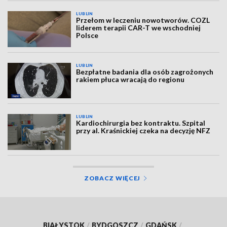
LUBLIN
Przełom w leczeniu nowotworów. COZL
liderem terapii CAR-T we wschodniej
Polsce
LUBLIN
Bezpłatne badania dla osób zagrożonych
rakiem płuca wracają do regionu
LUBLIN
Kardiochirurgia bez kontraktu. Szpital
przy al. Kraśnickiej czeka na decyzję NFZ
ZOBACZ WIĘCEJ
BIAŁYSTOK
/
BYDGOSZCZ
/
GDAŃSK
/