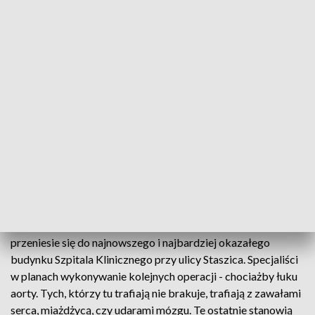
Lubelska chirurgia naczyniowa ma 50 lat
Klinika Chirurgii Naczyniowej i Angiologii w Lublinie
powstała 50 lat temu, z tej okazji dziś uroczystości
jubileuszowe. To czas podsumowań, ale i planów.
Klinikę czeka m.in. przeprowadzka.
Jeszcze w tym roku Klinika Chirurgii Naczyń i Angilogoii
przeniesie się do najnowszego i najbardziej okazałego
budynku Szpitala Klinicznego przy ulicy Staszica. Specjaliści
w planach wykonywanie kolejnych operacji - chociażby łuku
aorty. Tych, którzy tu trafiają nie brakuje, trafiają z zawałami
serca, miażdżycą, czy udarami mózgu. Te ostatnie stanowią