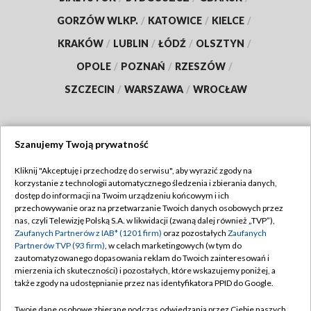
GORZÓW WLKP.
/
KATOWICE
/
KIELCE
/
KRAKÓW
/
LUBLIN
/
ŁÓDŹ
/
OLSZTYN
/
OPOLE
/
POZNAŃ
/
RZESZÓW
/
SZCZECIN
/
WARSZAWA
/
WROCŁAW
Szanujemy Twoją prywatność
Dołącz do nas:
Kliknij "Akceptuję i przechodzę do serwisu", aby wyrazić zgody na
korzystanie z technologii automatycznego śledzenia i zbierania danych,
TVP
dostęp do informacji na Twoim urządzeniu końcowym i ich
Abonament TVP
przechowywanie oraz na przetwarzanie Twoich danych osobowych przez
Regulamin TVP
nas, czyli Telewizję Polską S.A. w likwidacji (zwaną dalej również „TVP”),
Emisja w TVP
Polityka prywatności
Zaufanych Partnerów z IAB* (1201 firm)
oraz pozostałych
Zaufanych
Partnerów TVP (93 firm)
, w celach marketingowych (w tym do
Centrum informacji TVP
Moje zgody
zautomatyzowanego dopasowania reklam do Twoich zainteresowań i
mierzenia ich skuteczności) i pozostałych, które wskazujemy poniżej, a
Naziemna Telewizja Cyfrowa
Pomoc
także zgody na udostępnianie przez nas identyfikatora PPID do Google.
Sklep TVP
Biuro reklamy
Twoje dane osobowe zbierane podczas odwiedzania przez Ciebie naszych