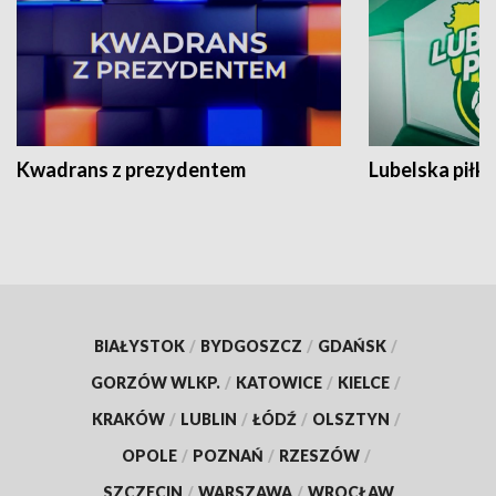
Kwadrans z prezydentem
Lubelska piłk
BIAŁYSTOK
/
BYDGOSZCZ
/
GDAŃSK
/
GORZÓW WLKP.
/
KATOWICE
/
KIELCE
/
KRAKÓW
/
LUBLIN
/
ŁÓDŹ
/
OLSZTYN
/
OPOLE
/
POZNAŃ
/
RZESZÓW
/
SZCZECIN
/
WARSZAWA
/
WROCŁAW