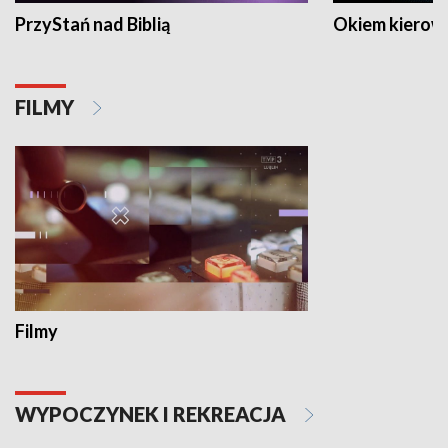
PrzyStań nad Biblią
Okiem kierow
FILMY
Filmy
WYPOCZYNEK I REKREACJA