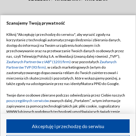
Szanujemy Twoją prywatność
Dołącz do nas:
Kliknij "Akceptuję i przechodzę do serwisu", aby wyrazić zgody na
korzystanie z technologii automatycznego śledzenia i zbierania danych,
TVP
dostęp do informacji na Twoim urządzeniu końcowym i ich
Abonament TVP
przechowywanie oraz na przetwarzanie Twoich danych osobowych przez
Regulamin TVP
nas, czyli Telewizję Polską S.A. w likwidacji (zwaną dalej również „TVP”),
Emisja w TVP
Polityka prywatności
Zaufanych Partnerów z IAB* (1201 firm)
oraz pozostałych
Zaufanych
Partnerów TVP (93 firm)
, w celach marketingowych (w tym do
Centrum informacji TVP
Moje zgody
zautomatyzowanego dopasowania reklam do Twoich zainteresowań i
mierzenia ich skuteczności) i pozostałych, które wskazujemy poniżej, a
Naziemna Telewizja Cyfrowa
Pomoc
także zgody na udostępnianie przez nas identyfikatora PPID do Google.
Sklep TVP
Biuro reklamy
Twoje dane osobowe zbierane podczas odwiedzania przez Ciebie naszych
Rada Programowa
Kontakt
poszczególnych serwisów
zwanych dalej „Portalem”, w tym informacje
zapisywane za pomocą technologii takich jak: pliki cookie, sygnalizatory
System NOS
WWW lub innych podobnych technologii umożliwiających świadczenie
dopasowanych i bezpiecznych usług, personalizację treści oraz reklam,
Informacje o nadawcy
Kanały
udostępnianie funkcji mediów społecznościowych oraz analizowanie
Akceptuję i przechodzę do serwisu
ruchu w Internecie.
Program dla prasy
©2026 Telewizja Polska S.A. w likwidacji