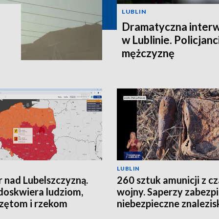
LUBLIN
Dramatyczna interw
w Lublinie. Policjanc
mężczyznę
LUBLIN
 nad Lubelszczyzną.
260 sztuk amunicji z c
doskwiera ludziom,
wojny. Saperzy zabezpi
zętom i rzekom
niebezpieczne znalezis