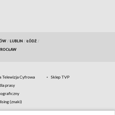
KÓW
/
LUBLIN
/
ŁÓDŹ
/
ROCŁAW
 Telewizja Cyfrowa
Sklep TVP
la prasy
tograficzny
sing (znaki)