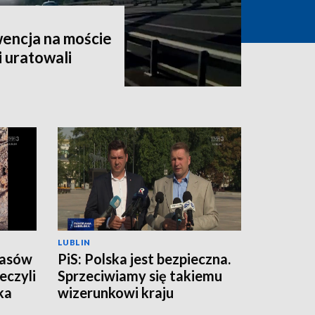
encja na moście
i uratowali
LUBLIN
zasów
PiS: Polska jest bezpieczna.
eczyli
Sprzeciwiamy się takiemu
ka
wizerunkowi kraju