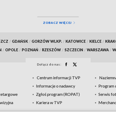
ZOBACZ WIĘCEJ
SZCZ
/
GDAŃSK
/
GORZÓW WLKP.
/
KATOWICE
/
KIELCE
/
KRA
N
/
OPOLE
/
POZNAŃ
/
RZESZÓW
/
SZCZECIN
/
WARSZAWA
/
W
Dołącz do nas:
Centrum informacji TVP
Naziemna
Informacje o nadawcy
Program d
zetargowe
Zgłoś program (ROPAT)
Serwis fo
wizyjna
Kariera w TVP
Merchandi