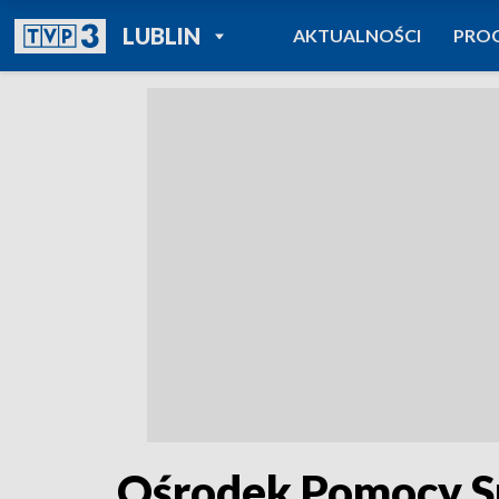
POWRÓT DO
LUBLIN
AKTUALNOŚCI
PRO
TVP REGIONY
Ośrodek Pomocy Sp