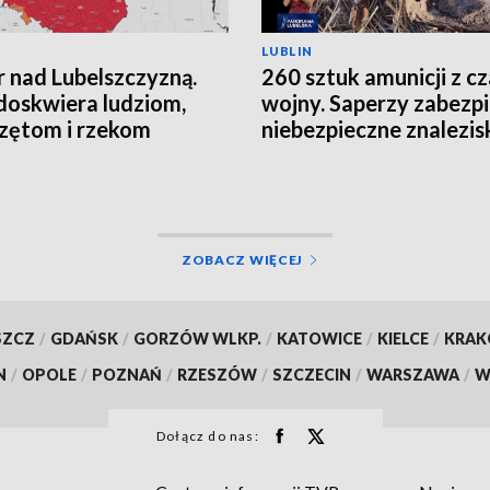
LUBLIN
 nad Lubelszczyzną.
260 sztuk amunicji z c
doskwiera ludziom,
wojny. Saperzy zabezpi
zętom i rzekom
niebezpieczne znalezis
ZOBACZ WIĘCEJ
SZCZ
/
GDAŃSK
/
GORZÓW WLKP.
/
KATOWICE
/
KIELCE
/
KRA
N
/
OPOLE
/
POZNAŃ
/
RZESZÓW
/
SZCZECIN
/
WARSZAWA
/
W
Dołącz do nas: