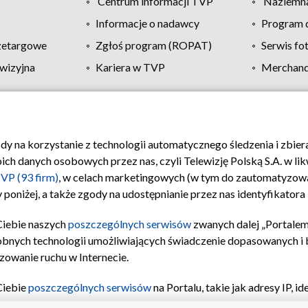
Centrum informacji TVP
Naziemna
Informacje o nadawcy
Program d
zetargowe
Zgłoś program (ROPAT)
Serwis fo
wizyjna
Kariera w TVP
Merchandi
Polityka prywatności
Moje zgody
Pomoc
Biuro re
ody na korzystanie z technologii automatycznego śledzenia i zbie
 danych osobowych przez nas, czyli Telewizję Polską S.A. w likw
VP (93 firm)
, w celach marketingowych (w tym do zautomatyzow
 poniżej, a także zgody na udostępnianie przez nas identyfikator
Ciebie naszych
poszczególnych serwisów
zwanych dalej „Portalem
obnych technologii umożliwiających świadczenie dopasowanych i be
zowanie ruchu w Internecie.
Ciebie
poszczególnych serwisów
na Portalu, takie jak adresy IP, 
sach Portalu czy historia odwiedzin będą przetwarzane przez TV