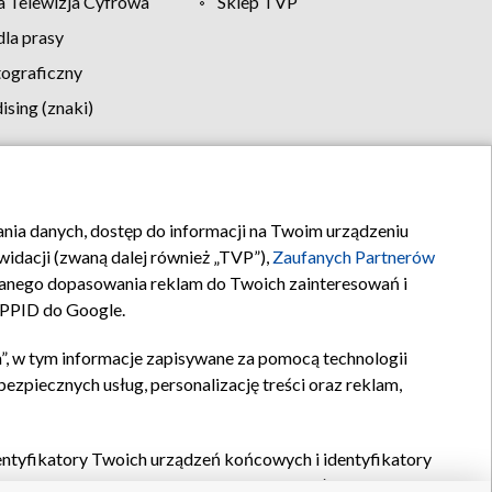
 Telewizja Cyfrowa
Sklep TVP
la prasy
tograficzny
sing (znaki)
klamy
Kontakt
rania danych, dostęp do informacji na Twoim urządzeniu
idacji (zwaną dalej również „TVP”),
Zaufanych Partnerów
anego dopasowania reklam do Twoich zainteresowań i
a PPID do Google.
”, w tym informacje zapisywane za pomocą technologii
zpiecznych usług, personalizację treści oraz reklam,
identyfikatory Twoich urządzeń końcowych i identyfikatory
P,
Zaufanych Partnerów z IAB
oraz pozostałych
Zaufanych