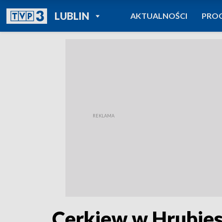
POWRÓT DO
LUBLIN
AKTUALNOŚCI
PRO
TVP REGIONY
Cerkiew w Hrubies