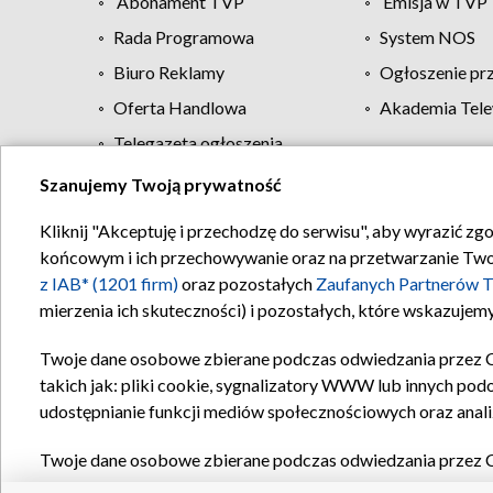
Abonament TVP
Emisja w TVP
Rada Programowa
System NOS
Biuro Reklamy
Ogłoszenie pr
Oferta Handlowa
Akademia Tele
Telegazeta ogłoszenia
Szanujemy Twoją prywatność
Regulamin TVP
Kliknij "Akceptuję i przechodzę do serwisu", aby wyrazić zg
końcowym i ich przechowywanie oraz na przetwarzanie Twoich
z IAB* (1201 firm)
oraz pozostałych
Zaufanych Partnerów T
mierzenia ich skuteczności) i pozostałych, które wskazujemy
Twoje dane osobowe zbierane podczas odwiedzania przez 
takich jak: pliki cookie, sygnalizatory WWW lub innych pod
udostępnianie funkcji mediów społecznościowych oraz anali
Twoje dane osobowe zbierane podczas odwiedzania przez 
plików cookie, informacje o Twoich wyszukiwaniach w serwi