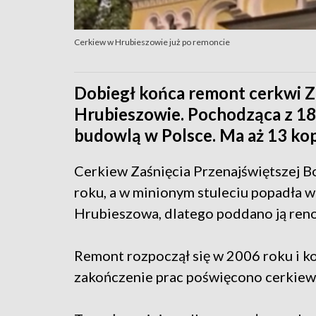
Cerkiew w Hrubieszowie już po remoncie
Dobiegł końca remont cerkwi Z
Hrubieszowie. Pochodząca z 187
budowlą w Polsce. Ma aż 13 kop
Cerkiew Zaśnięcia Przenajświętszej 
roku, a w minionym stuleciu popadła w
Hrubieszowa, dlatego poddano ją reno
Remont rozpoczął się w 2006 roku i ko
zakończenie prac poświęcono cerkiew