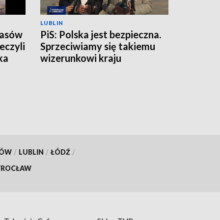
LUBLIN
zasów
PiS: Polska jest bezpieczna.
eczyli
Sprzeciwiamy się takiemu
ka
wizerunkowi kraju
KÓW
/
LUBLIN
/
ŁÓDŹ
/
ROCŁAW