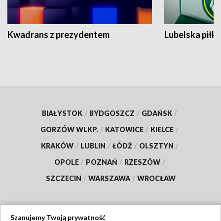
Kwadrans z prezydentem
Lubelska piłk
BIAŁYSTOK
/
BYDGOSZCZ
/
GDAŃSK
/
GORZÓW WLKP.
/
KATOWICE
/
KIELCE
/
KRAKÓW
/
LUBLIN
/
ŁÓDŹ
/
OLSZTYN
/
OPOLE
/
POZNAŃ
/
RZESZÓW
/
SZCZECIN
/
WARSZAWA
/
WROCŁAW
Szanujemy Twoją prywatność