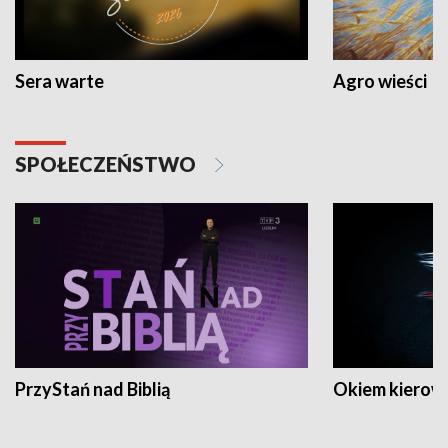
Sera warte
Agro wieści
SPOŁECZEŃSTWO
PrzyStań nad Biblią
Okiem kierow