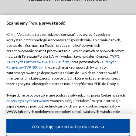
Szanujemy Twoją prywatność
Dołącz do nas:
Kliknij "Akceptuję i przechodzę do serwisu", aby wyrazić zgody na
korzystanie z technologii automatycznego śledzenia i zbierania danych,
TVP
dostęp do informacji na Twoim urządzeniu końcowym i ich
Abonament TVP
przechowywanie oraz na przetwarzanie Twoich danych osobowych przez
Regulamin TVP
nas, czyli Telewizję Polską S.A. w likwidacji (zwaną dalej również „TVP”),
Emisja w TVP
Polityka prywatności
Zaufanych Partnerów z IAB* (1201 firm)
oraz pozostałych
Zaufanych
Partnerów TVP (93 firm)
, w celach marketingowych (w tym do
Centrum informacji TVP
Moje zgody
zautomatyzowanego dopasowania reklam do Twoich zainteresowań i
mierzenia ich skuteczności) i pozostałych, które wskazujemy poniżej, a
Naziemna Telewizja Cyfrowa
Pomoc
także zgody na udostępnianie przez nas identyfikatora PPID do Google.
Sklep TVP
Biuro reklamy
Twoje dane osobowe zbierane podczas odwiedzania przez Ciebie naszych
Rada Programowa
Kontakt
poszczególnych serwisów
zwanych dalej „Portalem”, w tym informacje
zapisywane za pomocą technologii takich jak: pliki cookie, sygnalizatory
System NOS
WWW lub innych podobnych technologii umożliwiających świadczenie
dopasowanych i bezpiecznych usług, personalizację treści oraz reklam,
Informacje o nadawcy
Kanały
udostępnianie funkcji mediów społecznościowych oraz analizowanie
Akceptuję i przechodzę do serwisu
ruchu w Internecie.
Program dla prasy
©2026 Telewizja Polska S.A. w likwidacji