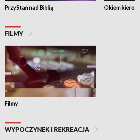
PrzyStań nad Biblią
Okiem kierow
FILMY
Filmy
WYPOCZYNEK I REKREACJA