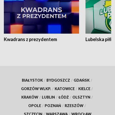
Kwadrans z prezydentem
Lubelska piłk
BIAŁYSTOK
/
BYDGOSZCZ
/
GDAŃSK
/
GORZÓW WLKP.
/
KATOWICE
/
KIELCE
/
KRAKÓW
/
LUBLIN
/
ŁÓDŹ
/
OLSZTYN
/
OPOLE
/
POZNAŃ
/
RZESZÓW
/
SZCZECIN
/
WARSZAWA
/
WROCŁAW