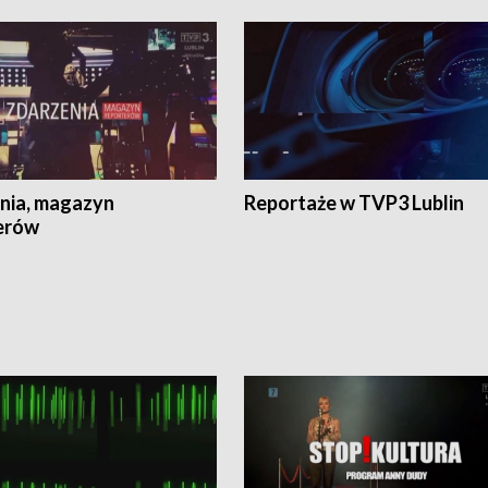
nia, magazyn
Reportaże w TVP3 Lublin
erów