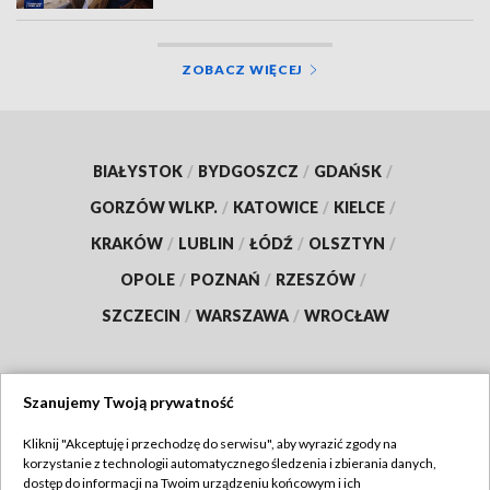
ZOBACZ WIĘCEJ
BIAŁYSTOK
/
BYDGOSZCZ
/
GDAŃSK
/
GORZÓW WLKP.
/
KATOWICE
/
KIELCE
/
KRAKÓW
/
LUBLIN
/
ŁÓDŹ
/
OLSZTYN
/
OPOLE
/
POZNAŃ
/
RZESZÓW
/
SZCZECIN
/
WARSZAWA
/
WROCŁAW
Szanujemy Twoją prywatność
Dołącz do nas:
Kliknij "Akceptuję i przechodzę do serwisu", aby wyrazić zgody na
korzystanie z technologii automatycznego śledzenia i zbierania danych,
TVP
dostęp do informacji na Twoim urządzeniu końcowym i ich