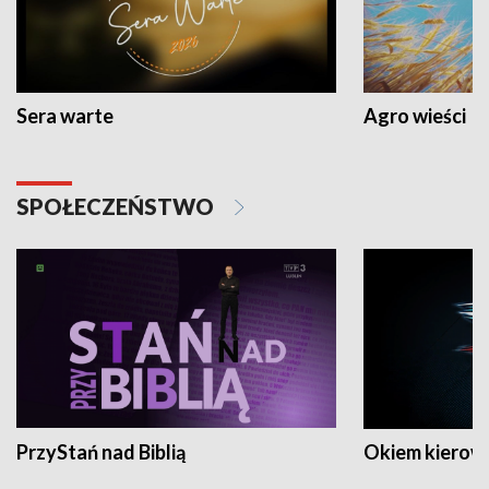
Sera warte
Agro wieści
SPOŁECZEŃSTWO
PrzyStań nad Biblią
Okiem kierow