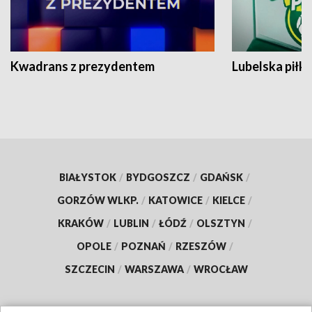
Kwadrans z prezydentem
Lubelska piłk
BIAŁYSTOK
/
BYDGOSZCZ
/
GDAŃSK
/
GORZÓW WLKP.
/
KATOWICE
/
KIELCE
/
KRAKÓW
/
LUBLIN
/
ŁÓDŹ
/
OLSZTYN
/
OPOLE
/
POZNAŃ
/
RZESZÓW
/
SZCZECIN
/
WARSZAWA
/
WROCŁAW