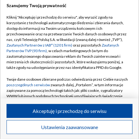
Szanujemy Twoją prywatność
Dołącz do nas:
Kliknij "Akceptuję i przechodzę do serwisu", aby wyrazić zgody na
korzystanie z technologii automatycznego śledzenia i zbierania danych,
TVP
dostęp do informacji na Twoim urządzeniu końcowym i ich
Abonament TVP
przechowywanie oraz na przetwarzanie Twoich danych osobowych przez
Regulamin TVP
nas, czyli Telewizję Polską S.A. w likwidacji (zwaną dalej również „TVP”),
Emisja w TVP
Polityka prywatności
Zaufanych Partnerów z IAB* (1201 firm)
oraz pozostałych
Zaufanych
Partnerów TVP (93 firm)
, w celach marketingowych (w tym do
Centrum informacji TVP
Moje zgody
zautomatyzowanego dopasowania reklam do Twoich zainteresowań i
mierzenia ich skuteczności) i pozostałych, które wskazujemy poniżej, a
Naziemna Telewizja Cyfrowa
Pomoc
także zgody na udostępnianie przez nas identyfikatora PPID do Google.
Sklep TVP
Biuro reklamy
Twoje dane osobowe zbierane podczas odwiedzania przez Ciebie naszych
Rada Programowa
Kontakt
poszczególnych serwisów
zwanych dalej „Portalem”, w tym informacje
zapisywane za pomocą technologii takich jak: pliki cookie, sygnalizatory
System NOS
WWW lub innych podobnych technologii umożliwiających świadczenie
dopasowanych i bezpiecznych usług, personalizację treści oraz reklam,
Informacje o nadawcy
Kanały
udostępnianie funkcji mediów społecznościowych oraz analizowanie
Akceptuję i przechodzę do serwisu
ruchu w Internecie.
Program dla prasy
©2026 Telewizja Polska S.A. w likwidacji
Biuro Reklamy
Twoje dane osobowe zbierane podczas odwiedzania przez Ciebie
Ustawienia zaawansowane
poszczególnych serwisów
na Portalu, takie jak adresy IP, identyfikatory
Ogłoszenie przetargowe
Twoich urządzeń końcowych i identyfikatory plików cookie, informacje o