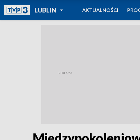
POWRÓT DO
LUBLIN
AKTUALNOŚCI
PRO
TVP REGIONY
Międzypokoleniowe