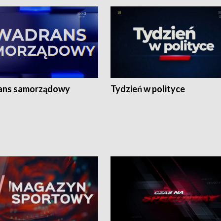
ans samorządowy
Tydzień w polityce