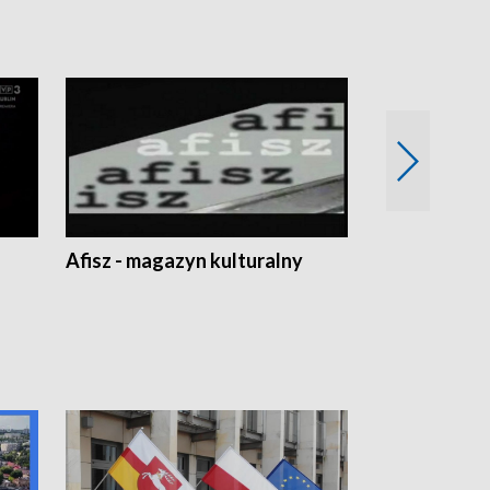
Afisz - magazyn kulturalny
Zobacz, co s