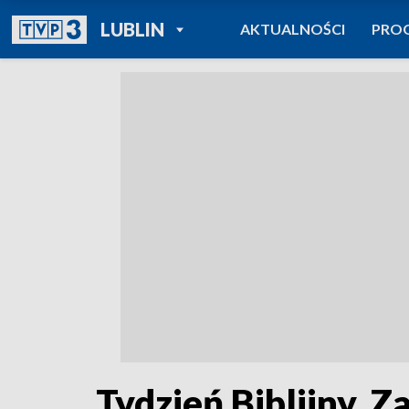
POWRÓT DO
LUBLIN
AKTUALNOŚCI
PRO
TVP REGIONY
Tydzień Biblijny. Z