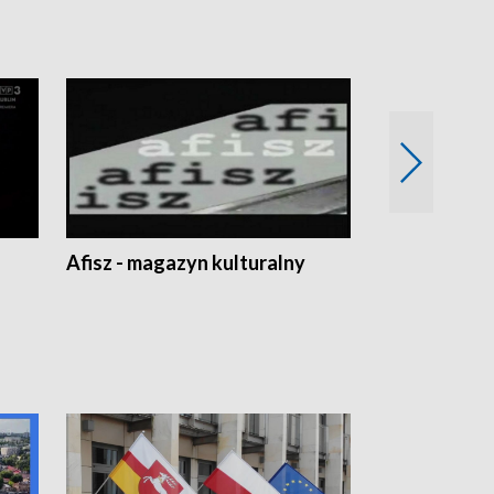
Afisz - magazyn kulturalny
Zobacz, co s