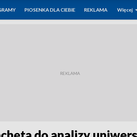
GRAMY
PIOSENKA DLA CIEBIE
REKLAMA
Więcej
achęta do analizy uniwers