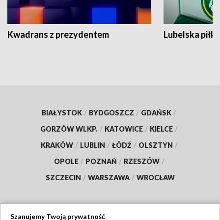
Kwadrans z prezydentem
Lubelska piłk
BIAŁYSTOK
/
BYDGOSZCZ
/
GDAŃSK
/
GORZÓW WLKP.
/
KATOWICE
/
KIELCE
/
KRAKÓW
/
LUBLIN
/
ŁÓDŹ
/
OLSZTYN
/
OPOLE
/
POZNAŃ
/
RZESZÓW
/
SZCZECIN
/
WARSZAWA
/
WROCŁAW
Szanujemy Twoją prywatność