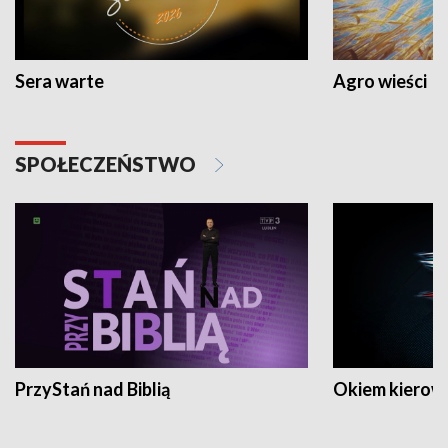
Sera warte
Agro wieści
SPOŁECZEŃSTWO
PrzyStań nad Biblią
Okiem kierow