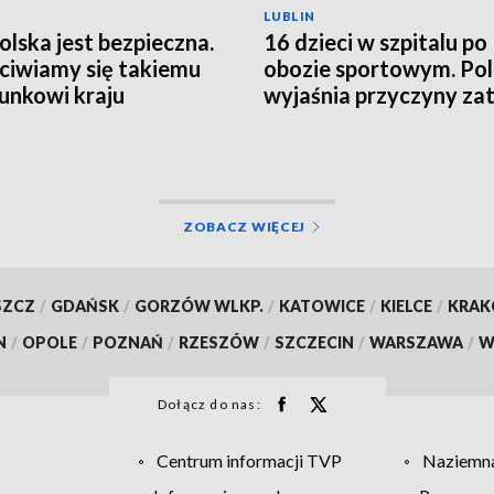
LUBLIN
Polska jest bezpieczna.
16 dzieci w szpitalu po
ciwiamy się takiemu
obozie sportowym. Pol
unkowi kraju
wyjaśnia przyczyny zat
ZOBACZ WIĘCEJ
SZCZ
/
GDAŃSK
/
GORZÓW WLKP.
/
KATOWICE
/
KIELCE
/
KRA
N
/
OPOLE
/
POZNAŃ
/
RZESZÓW
/
SZCZECIN
/
WARSZAWA
/
W
Dołącz do nas:
Centrum informacji TVP
Naziemna