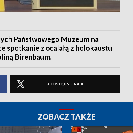
ących Państwowego Muzeum na
e spotkanie z ocalałą z holokaustu
aliną Birenbaum.
UDOSTĘPNIJ NA X
ZOBACZ TAKŻE