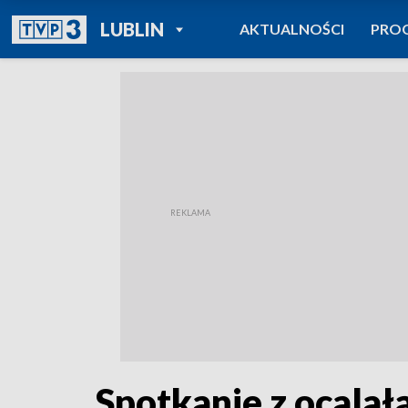
POWRÓT DO
LUBLIN
AKTUALNOŚCI
PRO
TVP REGIONY
Spotkanie z ocalał