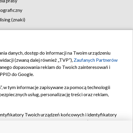
la prasy
tograficzny
sing (znaki)
klamy
Kontakt
rania danych, dostęp do informacji na Twoim urządzeniu
idacji (zwaną dalej również „TVP”),
Zaufanych Partnerów
anego dopasowania reklam do Twoich zainteresowań i
a PPID do Google.
”, w tym informacje zapisywane za pomocą technologii
zpiecznych usług, personalizację treści oraz reklam,
identyfikatory Twoich urządzeń końcowych i identyfikatory
P,
Zaufanych Partnerów z IAB
oraz pozostałych
Zaufanych
 wyboru podstawowych reklam, wyboru spersonalizowanych