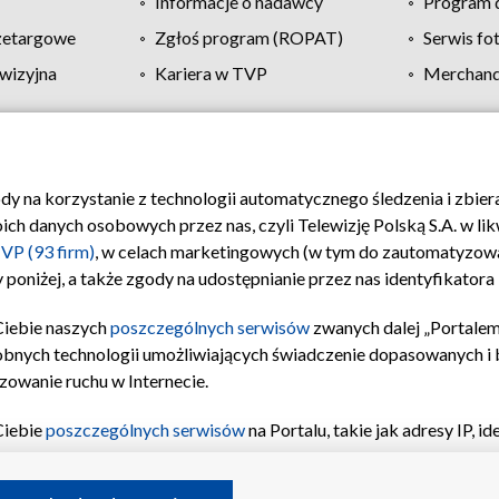
Informacje o nadawcy
Program d
zetargowe
Zgłoś program (ROPAT)
Serwis fo
wizyjna
Kariera w TVP
Merchandi
Polityka prywatności
Moje zgody
Pomoc
Biuro re
ody na korzystanie z technologii automatycznego śledzenia i zbie
 danych osobowych przez nas, czyli Telewizję Polską S.A. w likw
VP (93 firm)
, w celach marketingowych (w tym do zautomatyzow
 poniżej, a także zgody na udostępnianie przez nas identyfikator
Ciebie naszych
poszczególnych serwisów
zwanych dalej „Portalem
obnych technologii umożliwiających świadczenie dopasowanych i be
zowanie ruchu w Internecie.
Ciebie
poszczególnych serwisów
na Portalu, takie jak adresy IP, 
sach Portalu czy historia odwiedzin będą przetwarzane przez TV
ji: przechowywania informacji na urządzeniu lub dostęp do nich,
©2026 Telewizja Polska S.A. w likwidacji