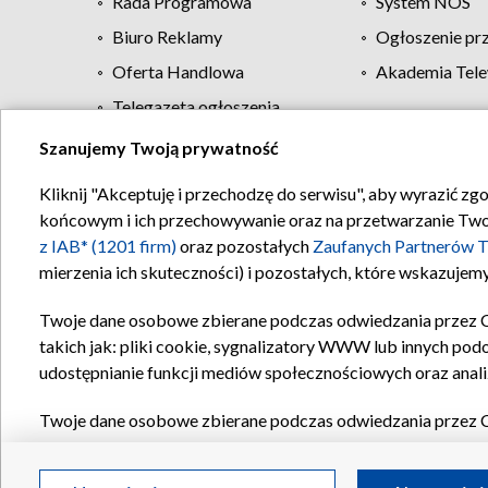
Rada Programowa
System NOS
Biuro Reklamy
Ogłoszenie pr
Oferta Handlowa
Akademia Tele
Telegazeta ogłoszenia
Szanujemy Twoją prywatność
Regulamin TVP
Kliknij "Akceptuję i przechodzę do serwisu", aby wyrazić zg
końcowym i ich przechowywanie oraz na przetwarzanie Twoich
z IAB* (1201 firm)
oraz pozostałych
Zaufanych Partnerów T
mierzenia ich skuteczności) i pozostałych, które wskazujemy
Twoje dane osobowe zbierane podczas odwiedzania przez 
takich jak: pliki cookie, sygnalizatory WWW lub innych pod
udostępnianie funkcji mediów społecznościowych oraz anali
Twoje dane osobowe zbierane podczas odwiedzania przez 
plików cookie, informacje o Twoich wyszukiwaniach w serwi
Partnerów TVP
dla realizacji następujących celów i funkc