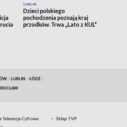
LUBLIN
Dzieci polskiego
icja
pochodzenia poznają kraj
rucia
przodków. Trwa „Lato z KUL”
KÓW
/
LUBLIN
/
ŁÓDŹ
/
ROCŁAW
 Telewizja Cyfrowa
Sklep TVP