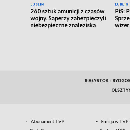
LUBLIN
LUBLIN
260 sztuk amunicji z czasów
PiS: 
wojny. Saperzy zabezpieczyli
Sprze
niebezpieczne znaleziska
wizer
BIAŁYSTOK
/
BYDGO
OLSZTY
Abonament TVP
Emisja w TVP