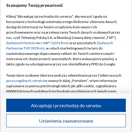
Szanujemy Twoją prywatność
Dołącz do nas:
Kliknij "Akceptuję i przechodzę do serwisu", aby wyrazić zgody na
korzystanie z technologii automatycznego śledzenia i zbierania danych,
TVP
dostęp do informacji na Twoim urządzeniu końcowym i ich
Abonament TVP
przechowywanie oraz na przetwarzanie Twoich danych osobowych przez
Regulamin TVP
nas, czyli Telewizję Polską S.A. w likwidacji (zwaną dalej również „TVP”),
Emisja w TVP
Polityka prywatności
Zaufanych Partnerów z IAB* (1201 firm)
oraz pozostałych
Zaufanych
Partnerów TVP (93 firm)
, w celach marketingowych (w tym do
Centrum informacji TVP
Moje zgody
zautomatyzowanego dopasowania reklam do Twoich zainteresowań i
mierzenia ich skuteczności) i pozostałych, które wskazujemy poniżej, a
Naziemna Telewizja Cyfrowa
Pomoc
także zgody na udostępnianie przez nas identyfikatora PPID do Google.
Sklep TVP
Biuro reklamy
Twoje dane osobowe zbierane podczas odwiedzania przez Ciebie naszych
Rada Programowa
Kontakt
poszczególnych serwisów
zwanych dalej „Portalem”, w tym informacje
zapisywane za pomocą technologii takich jak: pliki cookie, sygnalizatory
System NOS
WWW lub innych podobnych technologii umożliwiających świadczenie
dopasowanych i bezpiecznych usług, personalizację treści oraz reklam,
Informacje o nadawcy
Kanały
udostępnianie funkcji mediów społecznościowych oraz analizowanie
Akceptuję i przechodzę do serwisu
ruchu w Internecie.
Program dla prasy
©2026 Telewizja Polska S.A. w likwidacji
Biuro Reklamy
Twoje dane osobowe zbierane podczas odwiedzania przez Ciebie
Ustawienia zaawansowane
poszczególnych serwisów
na Portalu, takie jak adresy IP, identyfikatory
Ogłoszenie przetargowe
Twoich urządzeń końcowych i identyfikatory plików cookie, informacje o