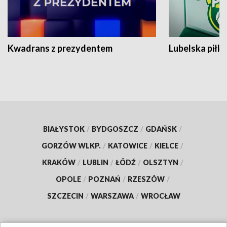
Kwadrans z prezydentem
Lubelska piłk
BIAŁYSTOK
/
BYDGOSZCZ
/
GDAŃSK
/
GORZÓW WLKP.
/
KATOWICE
/
KIELCE
/
KRAKÓW
/
LUBLIN
/
ŁÓDŹ
/
OLSZTYN
/
OPOLE
/
POZNAŃ
/
RZESZÓW
/
SZCZECIN
/
WARSZAWA
/
WROCŁAW