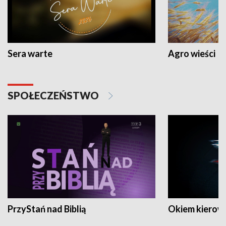
Sera warte
Agro wieści
SPOŁECZEŃSTWO
PrzyStań nad Biblią
Okiem kierow