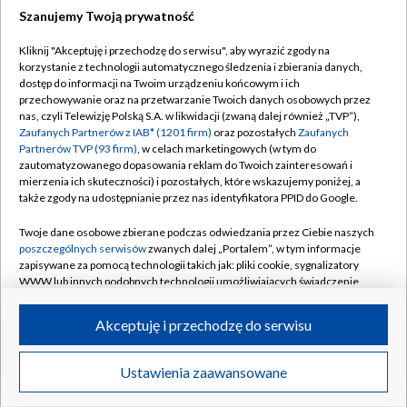
Szanujemy Twoją prywatność
Dołącz do nas:
Kliknij "Akceptuję i przechodzę do serwisu", aby wyrazić zgody na
korzystanie z technologii automatycznego śledzenia i zbierania danych,
TVP
dostęp do informacji na Twoim urządzeniu końcowym i ich
Abonament TVP
przechowywanie oraz na przetwarzanie Twoich danych osobowych przez
Regulamin TVP
nas, czyli Telewizję Polską S.A. w likwidacji (zwaną dalej również „TVP”),
Emisja w TVP
Polityka prywatności
Zaufanych Partnerów z IAB* (1201 firm)
oraz pozostałych
Zaufanych
Partnerów TVP (93 firm)
, w celach marketingowych (w tym do
Centrum informacji TVP
Moje zgody
zautomatyzowanego dopasowania reklam do Twoich zainteresowań i
mierzenia ich skuteczności) i pozostałych, które wskazujemy poniżej, a
Naziemna Telewizja Cyfrowa
Pomoc
także zgody na udostępnianie przez nas identyfikatora PPID do Google.
Sklep TVP
Biuro reklamy
Twoje dane osobowe zbierane podczas odwiedzania przez Ciebie naszych
Rada Programowa
Kontakt
poszczególnych serwisów
zwanych dalej „Portalem”, w tym informacje
zapisywane za pomocą technologii takich jak: pliki cookie, sygnalizatory
System NOS
WWW lub innych podobnych technologii umożliwiających świadczenie
dopasowanych i bezpiecznych usług, personalizację treści oraz reklam,
Informacje o nadawcy
Kanały
udostępnianie funkcji mediów społecznościowych oraz analizowanie
Akceptuję i przechodzę do serwisu
ruchu w Internecie.
Program dla prasy
©2026 Telewizja Polska S.A. w likwidacji
Biuro Reklamy
Twoje dane osobowe zbierane podczas odwiedzania przez Ciebie
Ustawienia zaawansowane
poszczególnych serwisów
na Portalu, takie jak adresy IP, identyfikatory
Ogłoszenie przetargowe
Twoich urządzeń końcowych i identyfikatory plików cookie, informacje o