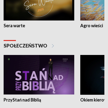
Sera warte
Agro wieści
SPOŁECZEŃSTWO
PrzyStań nad Biblią
Okiem kierow