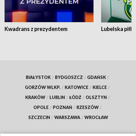
Kwadrans z prezydentem
Lubelska piłk
BIAŁYSTOK
/
BYDGOSZCZ
/
GDAŃSK
/
GORZÓW WLKP.
/
KATOWICE
/
KIELCE
/
KRAKÓW
/
LUBLIN
/
ŁÓDŹ
/
OLSZTYN
/
OPOLE
/
POZNAŃ
/
RZESZÓW
/
SZCZECIN
/
WARSZAWA
/
WROCŁAW