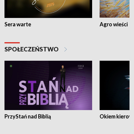
Sera warte
Agro wieści
SPOŁECZEŃSTWO
PrzyStań nad Biblią
Okiem kierow