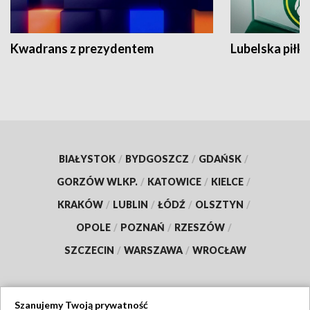
Kwadrans z prezydentem
Lubelska piłk
BIAŁYSTOK
/
BYDGOSZCZ
/
GDAŃSK
/
GORZÓW WLKP.
/
KATOWICE
/
KIELCE
/
KRAKÓW
/
LUBLIN
/
ŁÓDŹ
/
OLSZTYN
/
OPOLE
/
POZNAŃ
/
RZESZÓW
/
SZCZECIN
/
WARSZAWA
/
WROCŁAW
Szanujemy Twoją prywatność