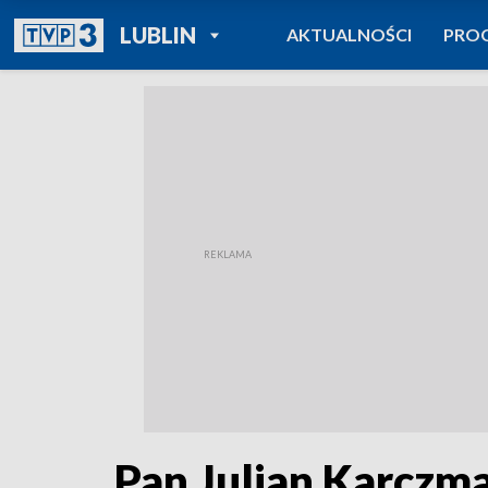
POWRÓT DO
LUBLIN
AKTUALNOŚCI
PRO
TVP REGIONY
Pan Julian Karczma