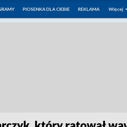
GRAMY
PIOSENKA DLA CIEBIE
REKLAMA
Więcej
rczyk, który ratował waw