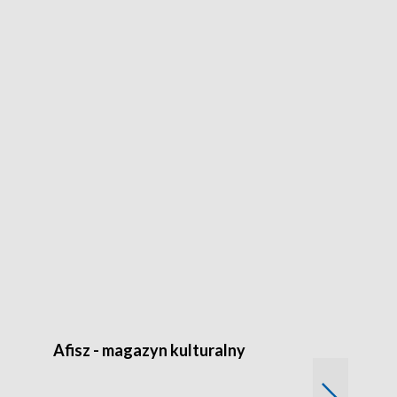
Afisz - magazyn kulturalny
Zobacz, co s