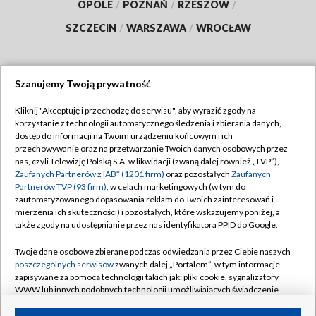
OPOLE
/
POZNAŃ
/
RZESZÓW
/
SZCZECIN
/
WARSZAWA
/
WROCŁAW
Szanujemy Twoją prywatność
Dołącz do nas:
Kliknij "Akceptuję i przechodzę do serwisu", aby wyrazić zgody na
korzystanie z technologii automatycznego śledzenia i zbierania danych,
TVP
dostęp do informacji na Twoim urządzeniu końcowym i ich
Abonament TVP
przechowywanie oraz na przetwarzanie Twoich danych osobowych przez
Regulamin TVP
nas, czyli Telewizję Polską S.A. w likwidacji (zwaną dalej również „TVP”),
Emisja w TVP
Polityka prywatności
Zaufanych Partnerów z IAB* (1201 firm)
oraz pozostałych
Zaufanych
Partnerów TVP (93 firm)
, w celach marketingowych (w tym do
Centrum informacji TVP
Moje zgody
zautomatyzowanego dopasowania reklam do Twoich zainteresowań i
mierzenia ich skuteczności) i pozostałych, które wskazujemy poniżej, a
Naziemna Telewizja Cyfrowa
Pomoc
także zgody na udostępnianie przez nas identyfikatora PPID do Google.
Sklep TVP
Biuro reklamy
Twoje dane osobowe zbierane podczas odwiedzania przez Ciebie naszych
Rada Programowa
Kontakt
poszczególnych serwisów
zwanych dalej „Portalem”, w tym informacje
zapisywane za pomocą technologii takich jak: pliki cookie, sygnalizatory
System NOS
WWW lub innych podobnych technologii umożliwiających świadczenie
dopasowanych i bezpiecznych usług, personalizację treści oraz reklam,
Informacje o nadawcy
Kanały
udostępnianie funkcji mediów społecznościowych oraz analizowanie