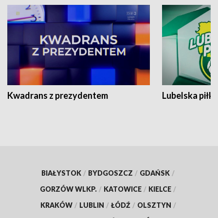
Kwadrans z prezydentem
Lubelska piłk
BIAŁYSTOK
/
BYDGOSZCZ
/
GDAŃSK
/
GORZÓW WLKP.
/
KATOWICE
/
KIELCE
/
KRAKÓW
/
LUBLIN
/
ŁÓDŹ
/
OLSZTYN
/