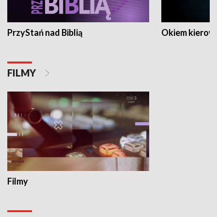
PrzyStań nad Biblią
Okiem kierow
FILMY
Filmy