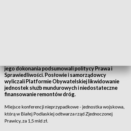
PiS rozlicza PO
Przed wizytą Donalda Tuska w Białej Podlaskiej
jego dokonania podsumowali politycy Prawa i
Sprawiedliwości. Posłowie i samorządowcy
wyliczali Platformie Obywatelskiej likwidowanie
jednostek służb mundurowych i niedostateczne
finansowanie remontów dróg.
Miejsce konferencji nieprzypadkowe - jednostka wojskowa,
którą w Białej Podlaskiej odtwarza rząd Zjednoczonej
Prawicy, za 1,5 mld zł.