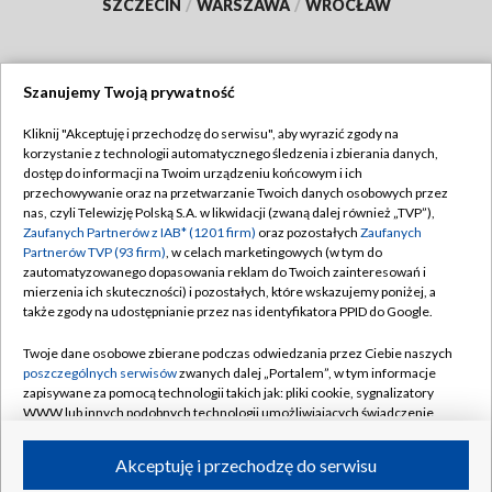
SZCZECIN
/
WARSZAWA
/
WROCŁAW
Szanujemy Twoją prywatność
Dołącz do nas:
Kliknij "Akceptuję i przechodzę do serwisu", aby wyrazić zgody na
korzystanie z technologii automatycznego śledzenia i zbierania danych,
TVP
dostęp do informacji na Twoim urządzeniu końcowym i ich
Abonament TVP
przechowywanie oraz na przetwarzanie Twoich danych osobowych przez
Regulamin TVP
nas, czyli Telewizję Polską S.A. w likwidacji (zwaną dalej również „TVP”),
Emisja w TVP
Polityka prywatności
Zaufanych Partnerów z IAB* (1201 firm)
oraz pozostałych
Zaufanych
Partnerów TVP (93 firm)
, w celach marketingowych (w tym do
Centrum informacji TVP
Moje zgody
zautomatyzowanego dopasowania reklam do Twoich zainteresowań i
mierzenia ich skuteczności) i pozostałych, które wskazujemy poniżej, a
Naziemna Telewizja Cyfrowa
Pomoc
także zgody na udostępnianie przez nas identyfikatora PPID do Google.
Sklep TVP
Biuro reklamy
Twoje dane osobowe zbierane podczas odwiedzania przez Ciebie naszych
Rada Programowa
Kontakt
poszczególnych serwisów
zwanych dalej „Portalem”, w tym informacje
zapisywane za pomocą technologii takich jak: pliki cookie, sygnalizatory
System NOS
WWW lub innych podobnych technologii umożliwiających świadczenie
dopasowanych i bezpiecznych usług, personalizację treści oraz reklam,
Informacje o nadawcy
Kanały
udostępnianie funkcji mediów społecznościowych oraz analizowanie
Akceptuję i przechodzę do serwisu
ruchu w Internecie.
Program dla prasy