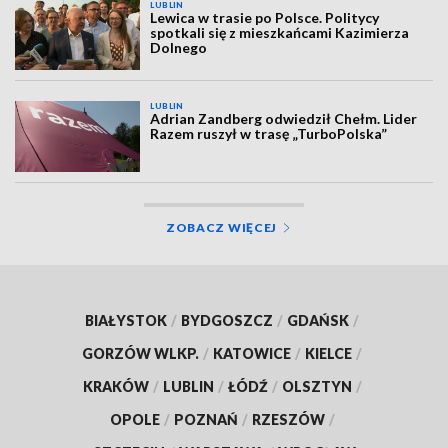
LUBLIN
Lewica w trasie po Polsce. Politycy
spotkali się z mieszkańcami Kazimierza
Dolnego
LUBLIN
Adrian Zandberg odwiedził Chełm. Lider
Razem ruszył w trasę „TurboPolska”
ZOBACZ WIĘCEJ
BIAŁYSTOK
/
BYDGOSZCZ
/
GDAŃSK
/
GORZÓW WLKP.
/
KATOWICE
/
KIELCE
/
KRAKÓW
/
LUBLIN
/
ŁÓDŹ
/
OLSZTYN
/
OPOLE
/
POZNAŃ
/
RZESZÓW
/