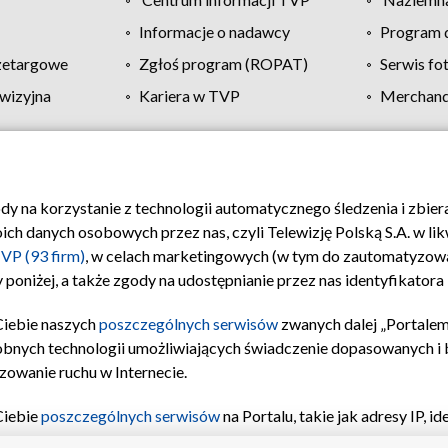
Informacje o nadawcy
Program d
zetargowe
Zgłoś program (ROPAT)
Serwis fo
wizyjna
Kariera w TVP
Merchandi
Polityka prywatności
Moje zgody
Pomoc
Biuro re
ody na korzystanie z technologii automatycznego śledzenia i zbie
 danych osobowych przez nas, czyli Telewizję Polską S.A. w likw
VP (93 firm)
, w celach marketingowych (w tym do zautomatyzow
 poniżej, a także zgody na udostępnianie przez nas identyfikator
Ciebie naszych
poszczególnych serwisów
zwanych dalej „Portalem
obnych technologii umożliwiających świadczenie dopasowanych i be
zowanie ruchu w Internecie.
Ciebie
poszczególnych serwisów
na Portalu, takie jak adresy IP, 
sach Portalu czy historia odwiedzin będą przetwarzane przez TV