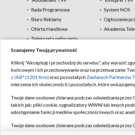
Rada Programowa
System NOS
Biuro Reklamy
Ogłoszenie pr
Oferta Handlowa
Akademia Tele
Telegazeta ogłoszenia
Szanujemy Twoją prywatność
Regulamin TVP
Kliknij "Akceptuję i przechodzę do serwisu", aby wyrazić zg
końcowym i ich przechowywanie oraz na przetwarzanie Twoich
z IAB* (1201 firm)
oraz pozostałych
Zaufanych Partnerów T
mierzenia ich skuteczności) i pozostałych, które wskazujemy
Twoje dane osobowe zbierane podczas odwiedzania przez 
takich jak: pliki cookie, sygnalizatory WWW lub innych pod
udostępnianie funkcji mediów społecznościowych oraz anali
Twoje dane osobowe zbierane podczas odwiedzania przez 
plików cookie, informacje o Twoich wyszukiwaniach w serwi