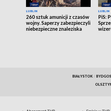
LUBLIN
LUBLIN
260 sztuk amunicji z czasów
PiS: 
wojny. Saperzy zabezpieczyli
Sprze
niebezpieczne znaleziska
wizer
BIAŁYSTOK
/
BYDGO
OLSZTY
Abonament TVP
Emisja w TVP