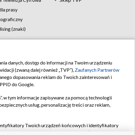
la prasy
tograficzny
sing (znaki)
klamy
Kontakt
rania danych, dostęp do informacji na Twoim urządzeniu
idacji (zwaną dalej również „TVP”),
Zaufanych Partnerów
anego dopasowania reklam do Twoich zainteresowań i
a PPID do Google.
”, w tym informacje zapisywane za pomocą technologii
zpiecznych usług, personalizację treści oraz reklam,
identyfikatory Twoich urządzeń końcowych i identyfikatory
P,
Zaufanych Partnerów z IAB
oraz pozostałych
Zaufanych