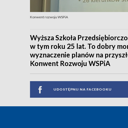
Konwent rozwoju WSPiA
Wyższa Szkoła Przedsiębiorczośc
w tym roku 25 lat. To dobry m
wyznaczenie planów na przyszłoś
Konwent Rozwoju WSPiA
UDOSTĘPNIJ NA FACEBOOKU