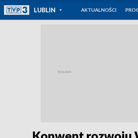
POWRÓT DO
LUBLIN
AKTUALNOŚCI
PRO
TVP REGIONY
Konwent rozwoju