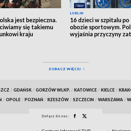
LUBLIN
Polska jest bezpieczna.
16 dzieci w szpitalu po
ciwiamy się takiemu
obozie sportowym. Pol
unkowi kraju
wyjaśnia przyczyny zat
ZOBACZ WIĘCEJ
SZCZ
/
GDAŃSK
/
GORZÓW WLKP.
/
KATOWICE
/
KIELCE
/
KRA
N
/
OPOLE
/
POZNAŃ
/
RZESZÓW
/
SZCZECIN
/
WARSZAWA
/
W
Dołącz do nas:
Centrum informacji TVP
Naziemna