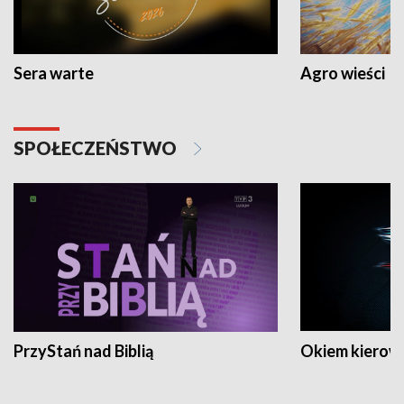
Sera warte
Agro wieści
SPOŁECZEŃSTWO
PrzyStań nad Biblią
Okiem kierow