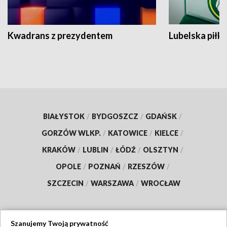
Kwadrans z prezydentem
Lubelska piłk
BIAŁYSTOK
/
BYDGOSZCZ
/
GDAŃSK
/
GORZÓW WLKP.
/
KATOWICE
/
KIELCE
/
KRAKÓW
/
LUBLIN
/
ŁÓDŹ
/
OLSZTYN
/
OPOLE
/
POZNAŃ
/
RZESZÓW
/
SZCZECIN
/
WARSZAWA
/
WROCŁAW
Szanujemy Twoją prywatność