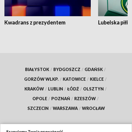
Kwadrans z prezydentem
Lubelska piłk
BIAŁYSTOK
/
BYDGOSZCZ
/
GDAŃSK
/
GORZÓW WLKP.
/
KATOWICE
/
KIELCE
/
KRAKÓW
/
LUBLIN
/
ŁÓDŹ
/
OLSZTYN
/
OPOLE
/
POZNAŃ
/
RZESZÓW
/
SZCZECIN
/
WARSZAWA
/
WROCŁAW
Szanujemy Twoją prywatność