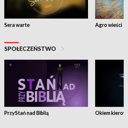
Sera warte
Agro wieści
SPOŁECZEŃSTWO
PrzyStań nad Biblią
Okiem kierow