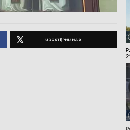
UDOSTĘPNIJ NA X
P
2
P