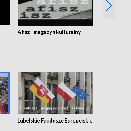
Afisz - magazyn kulturalny
Zobacz, co s
Lubelskie Fundusze Europejskie