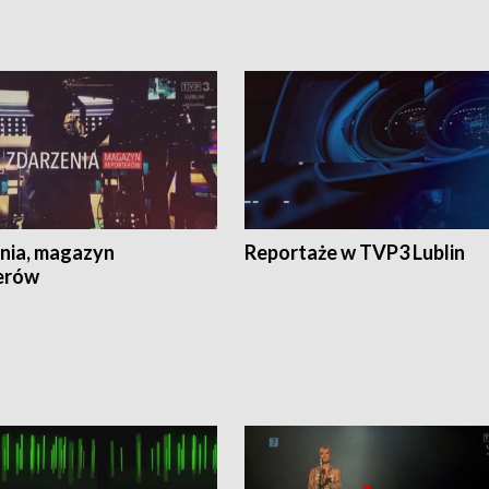
nia, magazyn
Reportaże w TVP3 Lublin
erów