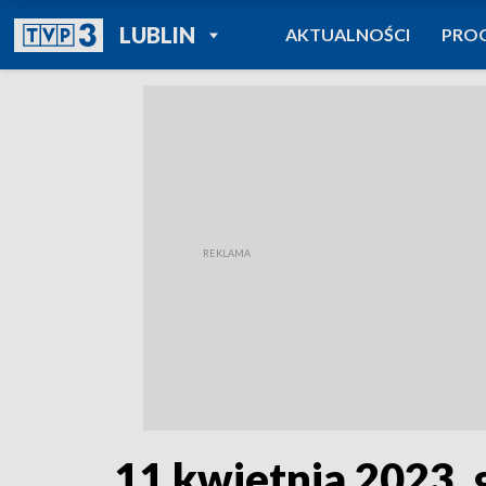
POWRÓT DO
LUBLIN
AKTUALNOŚCI
PRO
TVP REGIONY
11 kwietnia 2023, 