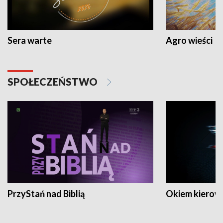
Sera warte
Agro wieści
SPOŁECZEŃSTWO
PrzyStań nad Biblią
Okiem kierow