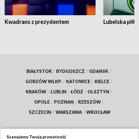
Kwadrans z prezydentem
Lubelska piłk
BIAŁYSTOK
/
BYDGOSZCZ
/
GDAŃSK
/
GORZÓW WLKP.
/
KATOWICE
/
KIELCE
/
KRAKÓW
/
LUBLIN
/
ŁÓDŹ
/
OLSZTYN
/
OPOLE
/
POZNAŃ
/
RZESZÓW
/
SZCZECIN
/
WARSZAWA
/
WROCŁAW
Szanujemy Twoją prywatność