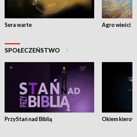
Sera warte
Agro wieści
SPOŁECZEŃSTWO
PrzyStań nad Biblią
Okiem kierow