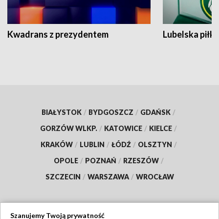
Kwadrans z prezydentem
Lubelska piłk
BIAŁYSTOK
/
BYDGOSZCZ
/
GDAŃSK
/
GORZÓW WLKP.
/
KATOWICE
/
KIELCE
/
KRAKÓW
/
LUBLIN
/
ŁÓDŹ
/
OLSZTYN
/
OPOLE
/
POZNAŃ
/
RZESZÓW
/
SZCZECIN
/
WARSZAWA
/
WROCŁAW
Szanujemy Twoją prywatność