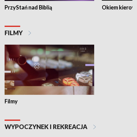
PrzyStań nad Biblią
Okiem kierow
FILMY
Filmy
WYPOCZYNEK I REKREACJA