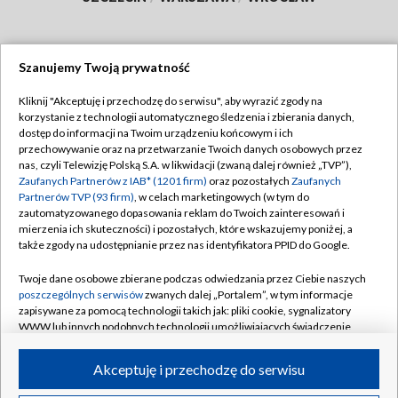
Szanujemy Twoją prywatność
Dołącz do nas:
Kliknij "Akceptuję i przechodzę do serwisu", aby wyrazić zgody na
korzystanie z technologii automatycznego śledzenia i zbierania danych,
TVP
dostęp do informacji na Twoim urządzeniu końcowym i ich
Abonament TVP
przechowywanie oraz na przetwarzanie Twoich danych osobowych przez
Regulamin TVP
nas, czyli Telewizję Polską S.A. w likwidacji (zwaną dalej również „TVP”),
Emisja w TVP
Polityka prywatności
Zaufanych Partnerów z IAB* (1201 firm)
oraz pozostałych
Zaufanych
Partnerów TVP (93 firm)
, w celach marketingowych (w tym do
Centrum informacji TVP
Moje zgody
zautomatyzowanego dopasowania reklam do Twoich zainteresowań i
mierzenia ich skuteczności) i pozostałych, które wskazujemy poniżej, a
Naziemna Telewizja Cyfrowa
Pomoc
także zgody na udostępnianie przez nas identyfikatora PPID do Google.
Sklep TVP
Biuro reklamy
Twoje dane osobowe zbierane podczas odwiedzania przez Ciebie naszych
Rada Programowa
Kontakt
poszczególnych serwisów
zwanych dalej „Portalem”, w tym informacje
zapisywane za pomocą technologii takich jak: pliki cookie, sygnalizatory
System NOS
WWW lub innych podobnych technologii umożliwiających świadczenie
dopasowanych i bezpiecznych usług, personalizację treści oraz reklam,
Informacje o nadawcy
Kanały
udostępnianie funkcji mediów społecznościowych oraz analizowanie
Akceptuję i przechodzę do serwisu
ruchu w Internecie.
Program dla prasy
©2026 Telewizja Polska S.A. w likwidacji