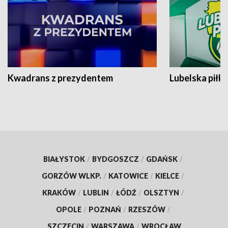
Kwadrans z prezydentem
Lubelska piłk
BIAŁYSTOK
/
BYDGOSZCZ
/
GDAŃSK
/
GORZÓW WLKP.
/
KATOWICE
/
KIELCE
/
KRAKÓW
/
LUBLIN
/
ŁÓDŹ
/
OLSZTYN
/
OPOLE
/
POZNAŃ
/
RZESZÓW
/
SZCZECIN
/
WARSZAWA
/
WROCŁAW