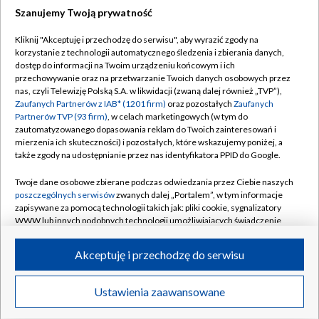
Szanujemy Twoją prywatność
Dołącz do nas:
Kliknij "Akceptuję i przechodzę do serwisu", aby wyrazić zgody na
korzystanie z technologii automatycznego śledzenia i zbierania danych,
TVP
dostęp do informacji na Twoim urządzeniu końcowym i ich
Abonament TVP
przechowywanie oraz na przetwarzanie Twoich danych osobowych przez
Regulamin TVP
nas, czyli Telewizję Polską S.A. w likwidacji (zwaną dalej również „TVP”),
Emisja w TVP
Polityka prywatności
Zaufanych Partnerów z IAB* (1201 firm)
oraz pozostałych
Zaufanych
Partnerów TVP (93 firm)
, w celach marketingowych (w tym do
Centrum informacji TVP
Moje zgody
zautomatyzowanego dopasowania reklam do Twoich zainteresowań i
mierzenia ich skuteczności) i pozostałych, które wskazujemy poniżej, a
Naziemna Telewizja Cyfrowa
Pomoc
także zgody na udostępnianie przez nas identyfikatora PPID do Google.
Sklep TVP
Biuro reklamy
Twoje dane osobowe zbierane podczas odwiedzania przez Ciebie naszych
Rada Programowa
Kontakt
poszczególnych serwisów
zwanych dalej „Portalem”, w tym informacje
zapisywane za pomocą technologii takich jak: pliki cookie, sygnalizatory
System NOS
WWW lub innych podobnych technologii umożliwiających świadczenie
dopasowanych i bezpiecznych usług, personalizację treści oraz reklam,
Informacje o nadawcy
Kanały
udostępnianie funkcji mediów społecznościowych oraz analizowanie
Akceptuję i przechodzę do serwisu
ruchu w Internecie.
Program dla prasy
©2026 Telewizja Polska S.A. w likwidacji
Biuro Reklamy
Twoje dane osobowe zbierane podczas odwiedzania przez Ciebie
Ustawienia zaawansowane
poszczególnych serwisów
na Portalu, takie jak adresy IP, identyfikatory
Ogłoszenie przetargowe
Twoich urządzeń końcowych i identyfikatory plików cookie, informacje o