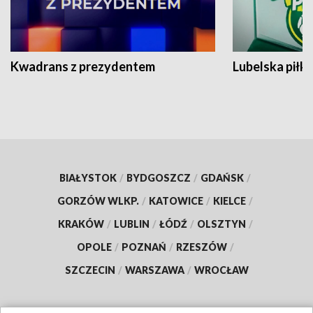
Kwadrans z prezydentem
Lubelska piłk
BIAŁYSTOK
/
BYDGOSZCZ
/
GDAŃSK
/
GORZÓW WLKP.
/
KATOWICE
/
KIELCE
/
KRAKÓW
/
LUBLIN
/
ŁÓDŹ
/
OLSZTYN
/
OPOLE
/
POZNAŃ
/
RZESZÓW
/
SZCZECIN
/
WARSZAWA
/
WROCŁAW