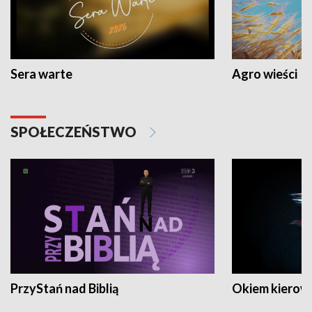
Sera warte
Agro wieści
SPOŁECZEŃSTWO
PrzyStań nad Biblią
Okiem kierow