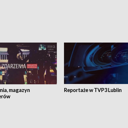
nia, magazyn
Reportaże w TVP3 Lublin
erów