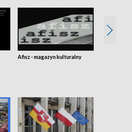
Afisz - magazyn kulturalny
Zobacz, co s