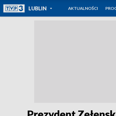
POWRÓT DO
LUBLIN
AKTUALNOŚCI
PRO
TVP REGIONY
Prezydent Zełenski 