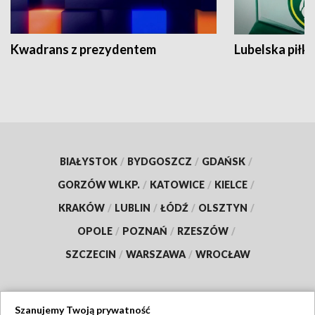
Kwadrans z prezydentem
Lubelska piłk
BIAŁYSTOK
/
BYDGOSZCZ
/
GDAŃSK
/
GORZÓW WLKP.
/
KATOWICE
/
KIELCE
/
KRAKÓW
/
LUBLIN
/
ŁÓDŹ
/
OLSZTYN
/
OPOLE
/
POZNAŃ
/
RZESZÓW
/
SZCZECIN
/
WARSZAWA
/
WROCŁAW
Szanujemy Twoją prywatność