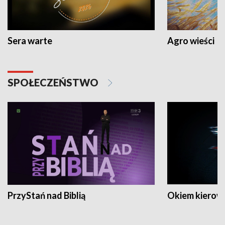
Sera warte
Agro wieści
SPOŁECZEŃSTWO
PrzyStań nad Biblią
Okiem kierow