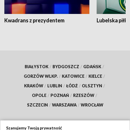
Kwadrans z prezydentem
Lubelska piłk
BIAŁYSTOK
/
BYDGOSZCZ
/
GDAŃSK
/
GORZÓW WLKP.
/
KATOWICE
/
KIELCE
/
KRAKÓW
/
LUBLIN
/
ŁÓDŹ
/
OLSZTYN
/
OPOLE
/
POZNAŃ
/
RZESZÓW
/
SZCZECIN
/
WARSZAWA
/
WROCŁAW
Szanujemy Twoją prywatność