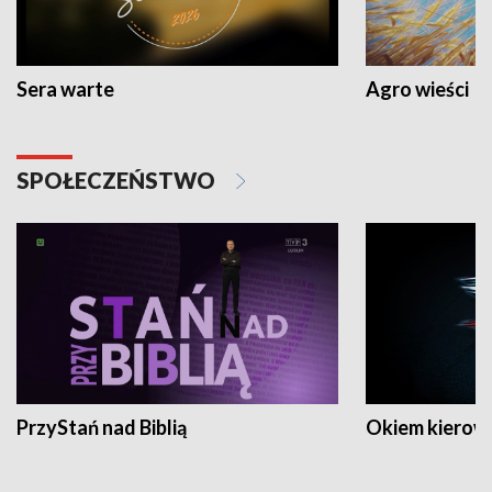
Sera warte
Agro wieści
SPOŁECZEŃSTWO
PrzyStań nad Biblią
Okiem kierow