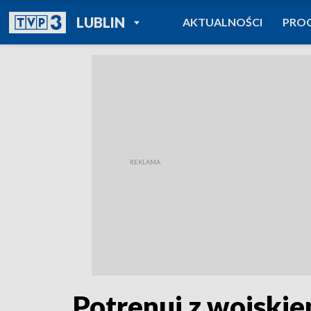
POWRÓT DO
LUBLIN
AKTUALNOŚCI
PRO
TVP REGIONY
Potrenuj z wojski