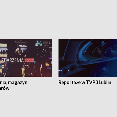
nia, magazyn
Reportaże w TVP3 Lublin
erów