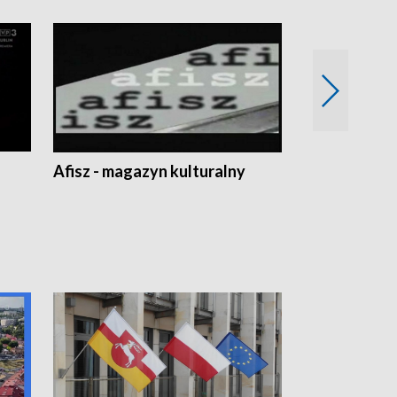
Afisz - magazyn kulturalny
Zobacz, co s