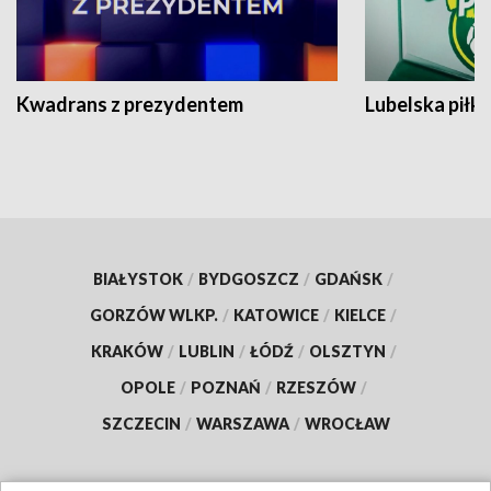
Kwadrans z prezydentem
Lubelska piłk
BIAŁYSTOK
/
BYDGOSZCZ
/
GDAŃSK
/
GORZÓW WLKP.
/
KATOWICE
/
KIELCE
/
KRAKÓW
/
LUBLIN
/
ŁÓDŹ
/
OLSZTYN
/
OPOLE
/
POZNAŃ
/
RZESZÓW
/
SZCZECIN
/
WARSZAWA
/
WROCŁAW