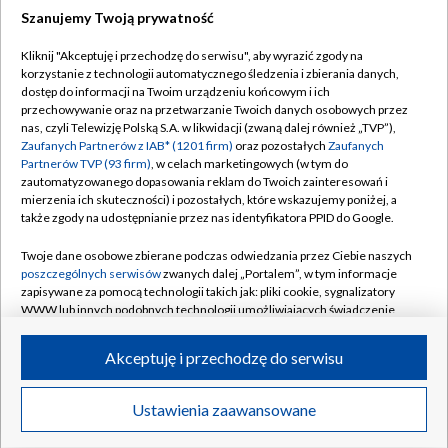
Szanujemy Twoją prywatność
Dołącz do nas:
Kliknij "Akceptuję i przechodzę do serwisu", aby wyrazić zgody na
korzystanie z technologii automatycznego śledzenia i zbierania danych,
TVP
dostęp do informacji na Twoim urządzeniu końcowym i ich
Abonament TVP
przechowywanie oraz na przetwarzanie Twoich danych osobowych przez
Regulamin TVP
nas, czyli Telewizję Polską S.A. w likwidacji (zwaną dalej również „TVP”),
Emisja w TVP
Polityka prywatności
Zaufanych Partnerów z IAB* (1201 firm)
oraz pozostałych
Zaufanych
Partnerów TVP (93 firm)
, w celach marketingowych (w tym do
Centrum informacji TVP
Moje zgody
zautomatyzowanego dopasowania reklam do Twoich zainteresowań i
mierzenia ich skuteczności) i pozostałych, które wskazujemy poniżej, a
Naziemna Telewizja Cyfrowa
Pomoc
także zgody na udostępnianie przez nas identyfikatora PPID do Google.
Sklep TVP
Biuro reklamy
Twoje dane osobowe zbierane podczas odwiedzania przez Ciebie naszych
Rada Programowa
Kontakt
poszczególnych serwisów
zwanych dalej „Portalem”, w tym informacje
zapisywane za pomocą technologii takich jak: pliki cookie, sygnalizatory
System NOS
WWW lub innych podobnych technologii umożliwiających świadczenie
dopasowanych i bezpiecznych usług, personalizację treści oraz reklam,
Informacje o nadawcy
Kanały
udostępnianie funkcji mediów społecznościowych oraz analizowanie
Akceptuję i przechodzę do serwisu
ruchu w Internecie.
Program dla prasy
©2026 Telewizja Polska S.A. w likwidacji
Biuro Reklamy
Twoje dane osobowe zbierane podczas odwiedzania przez Ciebie
Ustawienia zaawansowane
poszczególnych serwisów
na Portalu, takie jak adresy IP, identyfikatory
Ogłoszenie przetargowe
Twoich urządzeń końcowych i identyfikatory plików cookie, informacje o