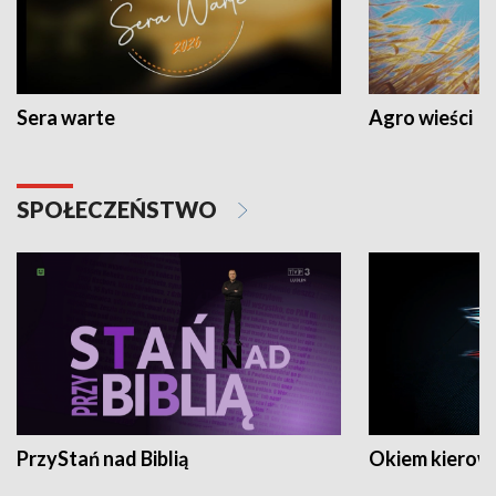
Sera warte
Agro wieści
SPOŁECZEŃSTWO
PrzyStań nad Biblią
Okiem kierow